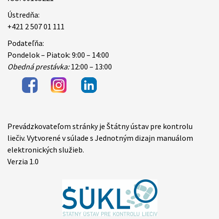
Ústredňa:
+421 2 507 01 111
Podateľňa:
Pondelok – Piatok: 9:00 – 14:00
Obedná prestávka:
12:00 – 13:00
Prevádzkovateľom stránky je Štátny ústav pre kontrolu
Items
liečiv. Vytvorené v súlade s Jednotným dizajn manuálom
elektronických služieb.
Verzia 1.0