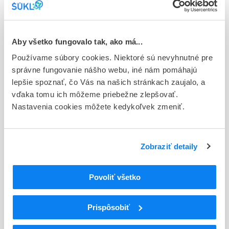
Stav
E - EU registrácia
Typ registračnej procedúry
Aby všetko fungovalo tak, ako má...
Európska
Používame súbory cookies. Niektoré sú nevyhnutné pre
správne fungovanie nášho webu, iné nám pomáhajú
Držiteľ, krajina
lepšie spoznať, čo Vás na našich stránkach zaujalo, a
Otsuka Pharmaceutical Netherlands B.V., Holandsko
vďaka tomu ich môžeme priebežne zlepšovať.
Nastavenia cookies môžete kedykoľvek zmeniť.
Indikačná skupina
68 - ANTIPSYCHOTICA (NEUROLEPTICA)
ATC
Zobraziť detaily
N
Centrálna nervová sústava
N05
Psycholeptiká
Povoliť všetko
N05A
Antipsychotiká
N05AX
Iné antipsychotiká
N05AX12
Aripiprazol
Prispôsobiť