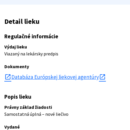
Detail lieku
Regulačné informácie
Výdaj lieku
Viazaný na lekársky predpis
Dokumenty
open_in_new
Databáza Európskej liekovej agentúry
Popis lieku
Právny základ žiadosti
Samostatná úplná – nové liečivo
Vydané