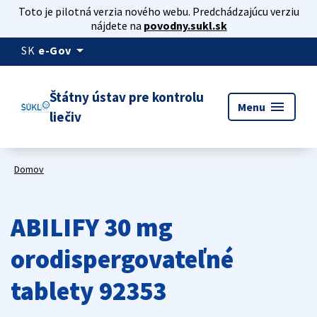
Toto je pilotná verzia nového webu. Predchádzajúcu verziu
nájdete na
povodny.sukl.sk
arrow_drop_down
SK
e-Gov
Štátny ústav pre kontrolu
menu
Menu
liečiv
Domov
ABILIFY 30 mg
orodispergovateľné
tablety 92353