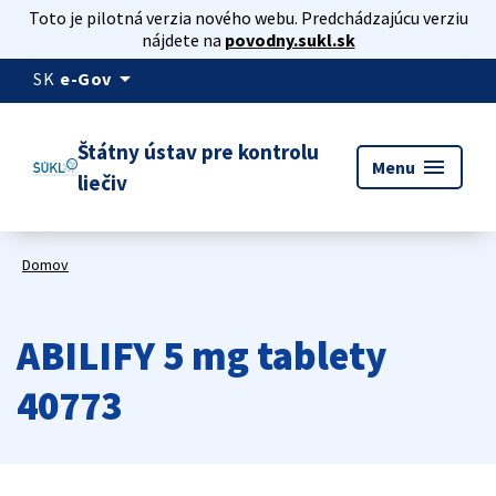
Toto je pilotná verzia nového webu. Predchádzajúcu verziu
nájdete na
povodny.sukl.sk
arrow_drop_down
SK
e-Gov
Štátny ústav pre kontrolu
menu
Menu
liečiv
Domov
ABILIFY 5 mg tablety
40773