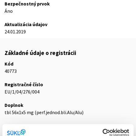
Bezpečnostný prvok
Áno
Aktualizácia údajov
24.01.2019
Základné údaje o registrácii
Kód
40773
Registračné číslo
EU/1/04/276/004
Doplnok
tbl 56x1x5 mg (perf.jednod.bli.Alu/Alu)
Stav
E - EU registrácia