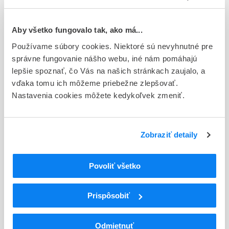
Typ registračnej procedúry
Európska
Aby všetko fungovalo tak, ako má...
Používame súbory cookies. Niektoré sú nevyhnutné pre
Držiteľ, krajina
správne fungovanie nášho webu, iné nám pomáhajú
Otsuka Pharmaceutical Netherlands B.V., Holandsko
lepšie spoznať, čo Vás na našich stránkach zaujalo, a
vďaka tomu ich môžeme priebežne zlepšovať.
Indikačná skupina
Nastavenia cookies môžete kedykoľvek zmeniť.
68 - ANTIPSYCHOTICA (NEUROLEPTICA)
ATC
N
Centrálna nervová sústava
Zobraziť detaily
N05
Psycholeptiká
N05A
Antipsychotiká
Povoliť všetko
N05AX
Iné antipsychotiká
N05AX12
Aripiprazol
Prispôsobiť
Podrobnosti o lieku
Odmietnuť
Exspirácia