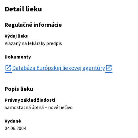
Detail lieku
Regulačné informácie
Výdaj lieku
Viazaný na lekársky predpis
Dokumenty
open_in_new
Databáza Európskej liekovej agentúry
Popis lieku
Právny základ žiadosti
Samostatná úplná – nové liečivo
Vydané
04.06.2004