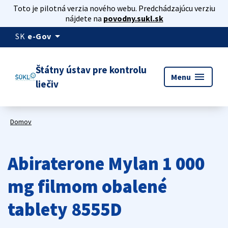
Toto je pilotná verzia nového webu. Predchádzajúcu verziu
nájdete na
povodny.sukl.sk
arrow_drop_down
SK
e-Gov
Štátny ústav pre kontrolu
menu
Menu
liečiv
Domov
Abiraterone Mylan 1 000
mg filmom obalené
tablety 8555D