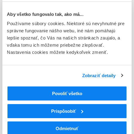
Typ registračnej procedúry
Európska
Aby všetko fungovalo tak, ako má...
Držiteľ, krajina
Používame súbory cookies. Niektoré sú nevyhnutné pre
Mylan Pharmaceuticals Limited, Írsko
správne fungovanie nášho webu, iné nám pomáhajú
lepšie spoznať, čo Vás na našich stránkach zaujalo, a
Indikačná skupina
vďaka tomu ich môžeme priebežne zlepšovať.
44 - CYTOSTATICA
Nastavenia cookies môžete kedykoľvek zmeniť.
ATC
L
Cytostatiká a imunomodulátory
Zobraziť detaily
L02
Endokrinná liečba
L02B
Antagonisty hormónov a príbuzné liečivá
L02BX
Iné antagonisty hormónov a príbuzné liečivá
Povoliť všetko
L02BX03
Abirateron
Prispôsobiť
Podrobnosti o lieku
Exspirácia
Odmietnuť
36