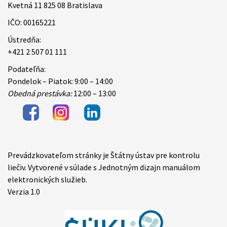
Kvetná 11 825 08 Bratislava
IČO: 00165221
Ústredňa:
+421 2 507 01 111
Podateľňa:
Pondelok – Piatok: 9:00 – 14:00
Obedná prestávka:
12:00 – 13:00
Prevádzkovateľom stránky je Štátny ústav pre kontrolu
Items
liečiv. Vytvorené v súlade s Jednotným dizajn manuálom
elektronických služieb.
Verzia 1.0