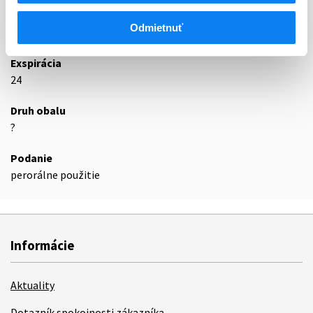
Odmietnuť
Podrobnosti o lieku
Exspirácia
24
Druh obalu
?
Podanie
perorálne použitie
Informácie
Aktuality
Dotazník spokojnosti zákazníka