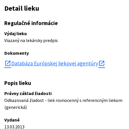
Detail lieku
Regulačné informácie
Výdaj lieku
Viazaný na lekársky predpis
Dokumenty
open_in_new
Databáza Európskej liekovej agentúry
Popis lieku
Právny základ žiadosti
Odkazovaná žiadost - liek rovnocenný s referencným liekom
(generická)
Vydané
13.03.2013