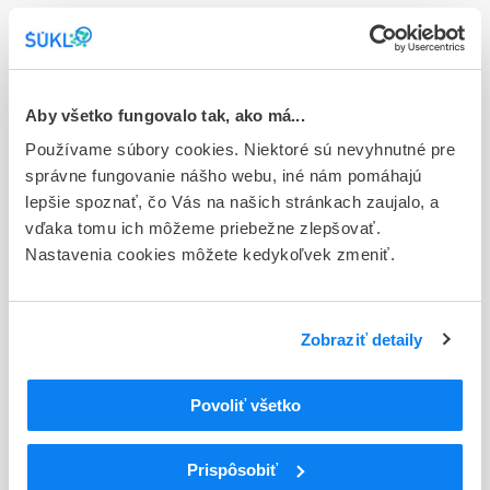
E - EU registrácia
Typ registračnej procedúry
Európska
Aby všetko fungovalo tak, ako má...
Držiteľ, krajina
Používame súbory cookies. Niektoré sú nevyhnutné pre
Actavis Group PTC ehf., Island
správne fungovanie nášho webu, iné nám pomáhajú
lepšie spoznať, čo Vás na našich stránkach zaujalo, a
Indikačná skupina
vďaka tomu ich môžeme priebežne zlepšovať.
58 - HYPOTENSIVA
Nastavenia cookies môžete kedykoľvek zmeniť.
ATC
C
KARDIOVASKULÁRNY SYSTÉM
LIEČIVÁ S ÚČINKOM NA RENÍN-
Zobraziť detaily
C09
ANGIOTENZÍNOVÝ SYSTÉM
BLOKÁTORY RECEPTOROV ANGIOTENZÍNU II
C09D
Povoliť všetko
(ARBs), KOMBINÁCIE
Blokátory receptorov angiotenzínu II (ARBs) a
C09DA
diuretiká
Prispôsobiť
C09DA07
Telmisartan a diuretiká