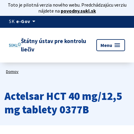
Toto je pilotná verzia nového webu. Predchádzajúcu verziu
nájdete na
povodny.sukl.sk
arrow_drop_down
SK
e-Gov
Štátny ústav pre kontrolu
menu
Menu
liečiv
Domov
Actelsar HCT 40 mg/12,5
mg tablety 0377B