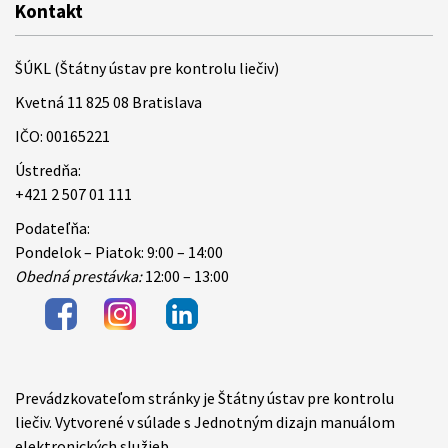
Kontakt
ŠÚKL (Štátny ústav pre kontrolu liečiv)
Kvetná 11 825 08 Bratislava
IČO: 00165221
Ústredňa:
+421 2 507 01 111
Podateľňa:
Pondelok – Piatok: 9:00 – 14:00
Obedná prestávka:
12:00 – 13:00
Prevádzkovateľom stránky je Štátny ústav pre kontrolu
Items
liečiv. Vytvorené v súlade s Jednotným dizajn manuálom
elektronických služieb.