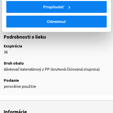
G03
GENITÁLNEHO SYSTÉMU
Prispôsobiť
G03F
GESTAGÉNY A ESTROGÉNY V KOMBINÁCII
G03FA
Gestagény a estrogény, fixné kombinácie
Odmietnuť
G03FA01
Noretisterón a estrogén
Podrobnosti o lieku
Exspirácia
36
Druh obalu
dávkovač kalendárový z PP (kruhová číslovaná stupnica)
Podanie
perorálne použitie
Informácie