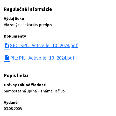
Regulačné informácie
Výdaj lieku
Viazaný na lekársky predpis
Dokumenty
description
SPC: SPC_Activelle_10_2024.pdf
description
PIL: PIL_Activelle_10_2024.pdf
Popis lieku
Právny základ žiadosti
Samostatná úplná – známe liečivo
Vydané
03.08.2005