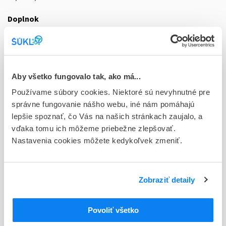
Doplnok
tbl flm 3x28 (dávkovač kalendár.PP)
Stav
D - Registrácia bez obmedzenia platnosti
Aby všetko fungovalo tak, ako má...
Typ registračnej procedúry
Používame súbory cookies. Niektoré sú nevyhnutné pre
Vzájomné uznávanie (mutual recognition proc.)
správne fungovanie nášho webu, iné nám pomáhajú
lepšie spoznať, čo Vás na našich stránkach zaujalo, a
Držiteľ, krajina
vďaka tomu ich môžeme priebežne zlepšovať.
Novo Nordisk A/S, Dánsko
Nastavenia cookies môžete kedykoľvek zmeniť.
Indikačná skupina
56 - HORMONA (LIEČIVA S HORMONÁLNOU AKTIVITOU)
Zobraziť detaily
ATC
UROGENITÁLNY TRAKT A POHLAVNÉ
G
Povoliť všetko
HORMÓNY
POHLAVNÉ HORMÓNY A MODULÁTORY