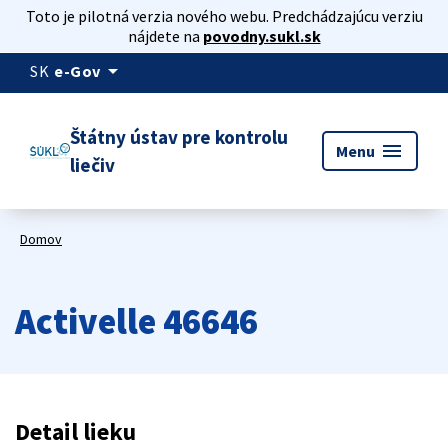
Toto je pilotná verzia nového webu. Predchádzajúcu verziu
nájdete na
povodny.sukl.sk
arrow_drop_down
SK
e-Gov
Štátny ústav pre kontrolu
menu
Menu
liečiv
Domov
Activelle 46646
Detail lieku