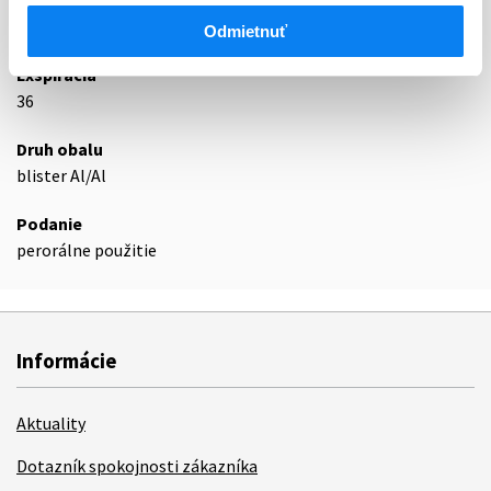
Podrobnosti o lieku
Odmietnuť
Exspirácia
36
Druh obalu
blister Al/Al
Podanie
perorálne použitie
Informácie
Aktuality
Dotazník spokojnosti zákazníka