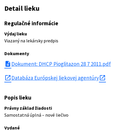
Detail lieku
Regulačné informácie
Výdaj lieku
Viazaný na lekársky predpis
Dokumenty
description
Dokument: DHCP Pioglitazon 28 7 2011.pdf
open_in_new
Databáza Európskej liekovej agentúry
Popis lieku
Právny základ žiadosti
Samostatná úplná – nové liečivo
Vydané