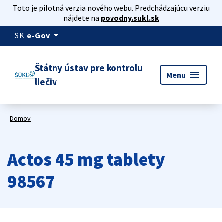
Toto je pilotná verzia nového webu. Predchádzajúcu verziu
nájdete na
povodny.sukl.sk
arrow_drop_down
SK
e-Gov
Štátny ústav pre kontrolu
menu
Menu
liečiv
Domov
Actos 45 mg tablety
98567