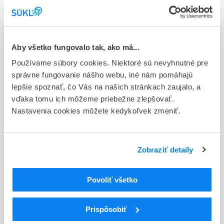
Stav
E - EU registrácia
Typ registračnej procedúry
Aby všetko fungovalo tak, ako má...
Európska
Používame súbory cookies. Niektoré sú nevyhnutné pre
Držiteľ, krajina
správne fungovanie nášho webu, iné nám pomáhajú
CHEPLAPHARM Arzneimittel GmbH, Nemecko
lepšie spoznať, čo Vás na našich stránkach zaujalo, a
vďaka tomu ich môžeme priebežne zlepšovať.
Indikačná skupina
Nastavenia cookies môžete kedykoľvek zmeniť.
18 - ANTIDIABETICA (VRÁTANE INZULÍNU)
ATC
Zobraziť detaily
A
TRÁVIACI TRAKT A METABOLIZMUS
A10
ANTIDIABETIKÁ
Liečivá znižujúce hladinu glukózy v krvi s
Povoliť všetko
A10B
výnimkou inzulínov
A10BG
Tiazolidíndióny
Prispôsobiť
A10BG03
Pioglitazón