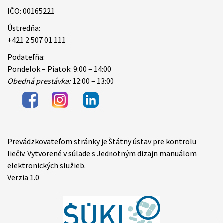
IČO: 00165221
Ústredňa:
+421 2 507 01 111
Podateľňa:
Pondelok – Piatok: 9:00 – 14:00
Obedná prestávka:
12:00 – 13:00
Prevádzkovateľom stránky je Štátny ústav pre kontrolu
Items
liečiv. Vytvorené v súlade s Jednotným dizajn manuálom
elektronických služieb.
Verzia 1.0