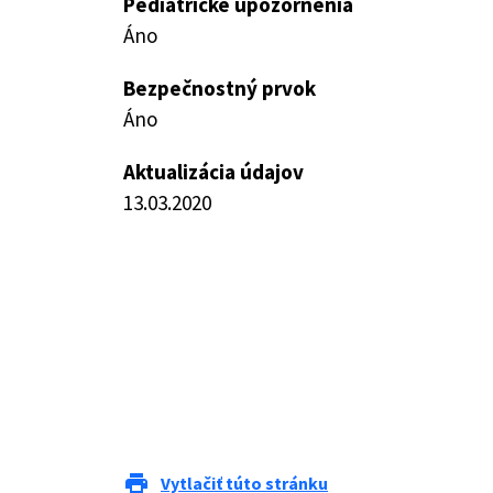
Pediatrické upozornenia
Áno
Bezpečnostný prvok
Áno
Aktualizácia údajov
13.03.2020
print
Vytlačiť túto stránku