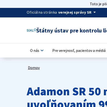
Toto je pi
arrow_drop_down
Oficiálna stránka
verejnej správy SR
Štátny ústav pre kontrolu li
keyboard_arrow_down
keyb
O nás
Pre verejnosť, pacientov a médiá
Domov
Adamon SR 50 m
uvoľňovaním 9