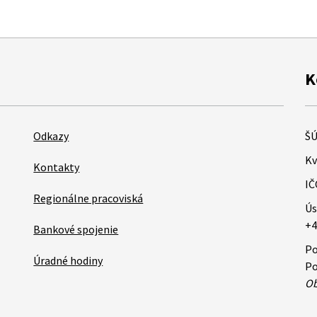
K
Odkazy
ŠÚ
Kv
Kontakty
IČ
Regionálne pracoviská
Ús
+4
Bankové spojenie
Po
Úradné hodiny
Po
Ob