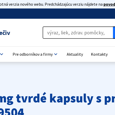
lotná verzia nového webu. Predchádzajúcu verziu nájdete na
povod
ečiv
oard_arrow_down
keyboard_arrow_down
Pre odborníkov a firmy
Aktuality
Kontakty
g tvrdé kapsuly s 
9504