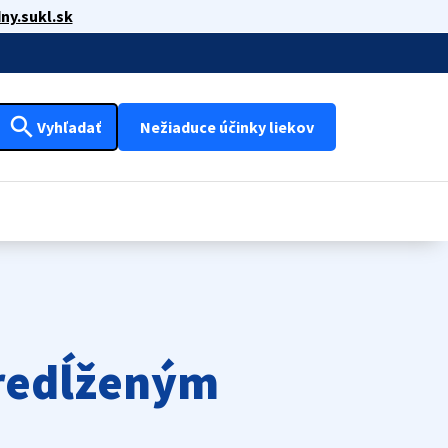
ny.sukl.sk
search
Vyhľadať
Nežiaduce účinky liekov
predĺženým