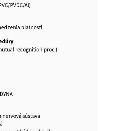
.PVC/PVDC/Al)
medzenia platnosti
cedúry
utual recognition proc.)
ODYNA
a nervová sústava
ká