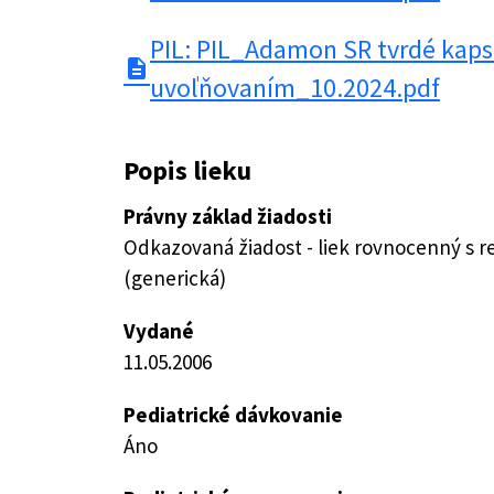
PIL: PIL_Adamon SR tvrdé kaps
description
uvoľňovaním_10.2024.pdf
Popis lieku
Právny základ žiadosti
Odkazovaná žiadost - liek rovnocenný s 
(generická)
Vydané
11.05.2006
Pediatrické dávkovanie
Áno