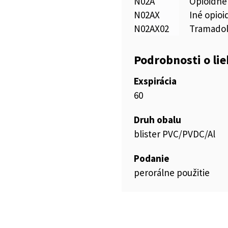
N02A
Opioidné
N02AX
Iné opioi
N02AX02
Tramado
Podrobnosti o li
Exspirácia
60
Druh obalu
blister PVC/PVDC/Al
Podanie
perorálne použitie