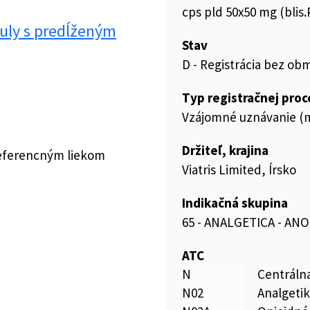
cps pld 50x50 mg (blis
uly s predĺženým
Stav
D - Registrácia bez ob
Typ registračnej pro
Vzájomné uznávanie (m
Držiteľ, krajina
referencným liekom
Viatris Limited, Írsko
Indikačná skupina
65 - ANALGETICA - AN
ATC
N
Centráln
N02
Analgeti