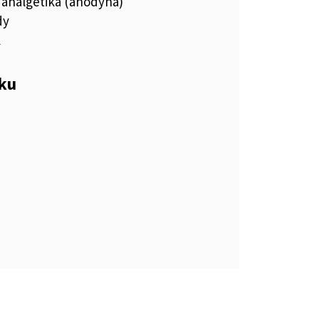
 analgetiká (anodyná)
dy
l
eku