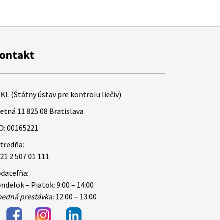
ontakt
KL (Štátny ústav pre kontrolu liečiv)
etná 11 825 08 Bratislava
O: 00165221
tredňa:
21 2 507 01 111
dateľňa:
ndelok – Piatok: 9:00 – 14:00
edná prestávka:
12:00 – 13:00