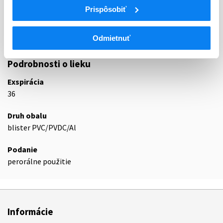
C04
PERIFÉRNE VAZODILATANCIÁ
Prispôsobiť
C04A
PERIFÉRNE VAZODILATANCIÁ
C04AD
Deriváty purínu
C04AD03
Pentoxifylín
Odmietnuť
Podrobnosti o lieku
Exspirácia
36
Druh obalu
blister PVC/PVDC/Al
Podanie
perorálne použitie
Informácie