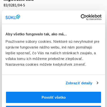
83/0281/04-S
Doplnok
tbl plg 50x400 mg (blis.PVC/PVDC/Al)
Stav
Aby všetko fungovalo tak, ako má...
D - Registrácia bez obmedzenia platnosti
Používame súbory cookies. Niektoré sú nevyhnutné pre
správne fungovanie nášho webu, iné nám pomáhajú
Typ registračnej procedúry
lepšie spoznať, čo Vás na našich stránkach zaujalo, a
Národná
vďaka tomu ich môžeme priebežne zlepšovať.
Držiteľ, krajina
Nastavenia cookies môžete kedykoľvek zmeniť.
Zentiva a.s., Slovensko
Indikačná skupina
Zobraziť detaily
83 - VASODILATANTIA
ATC
Povoliť všetko
C
KARDIOVASKULÁRNY SYSTÉM