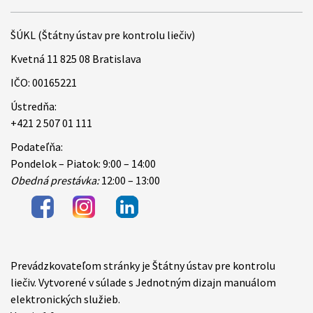
ŠÚKL (Štátny ústav pre kontrolu liečiv)
Kvetná 11 825 08 Bratislava
IČO: 00165221
Ústredňa:
+421 2 507 01 111
Podateľňa:
Pondelok – Piatok: 9:00 – 14:00
Obedná prestávka:
12:00 – 13:00
Prevádzkovateľom stránky je Štátny ústav pre kontrolu
Items
liečiv. Vytvorené v súlade s Jednotným dizajn manuálom
elektronických služieb.