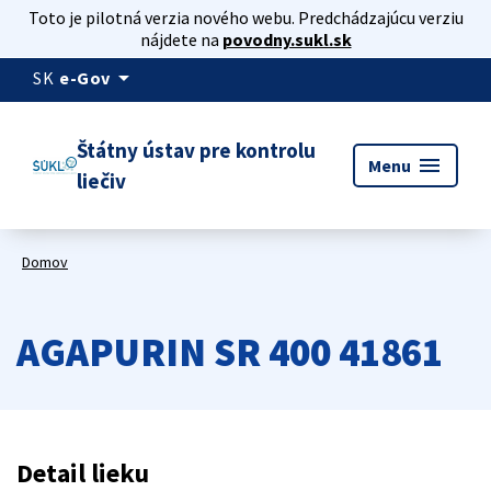
Toto je pilotná verzia nového webu. Predchádzajúcu verziu
nájdete na
povodny.sukl.sk
arrow_drop_down
SK
e-Gov
Štátny ústav pre kontrolu
menu
Menu
liečiv
Domov
AGAPURIN SR 400 41861
Detail lieku