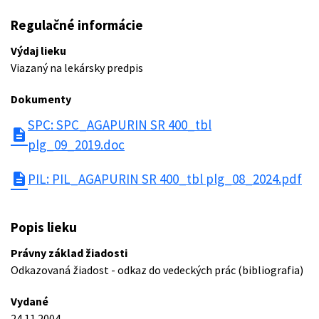
Regulačné informácie
Výdaj lieku
Viazaný na lekársky predpis
Dokumenty
SPC: SPC_AGAPURIN SR 400_tbl
description
plg_09_2019.doc
description
PIL: PIL_AGAPURIN SR 400_tbl plg_08_2024.pdf
Popis lieku
Právny základ žiadosti
Odkazovaná žiadost - odkaz do vedeckých prác (bibliografia)
Vydané
24.11.2004