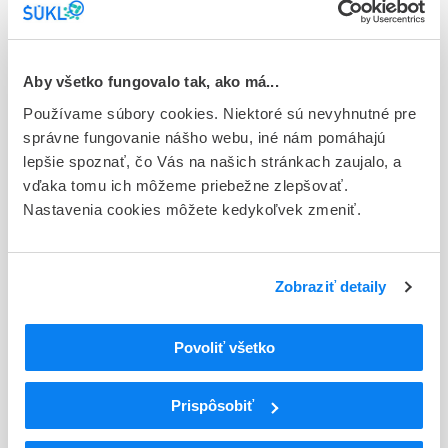
Typ registračnej procedúry
Európska
Aby všetko fungovalo tak, ako má...
Držiteľ, krajina
Používame súbory cookies. Niektoré sú nevyhnutné pre
Sanofi B.V., Holandsko
správne fungovanie nášho webu, iné nám pomáhajú
lepšie spoznať, čo Vás na našich stránkach zaujalo, a
Indikačná skupina
vďaka tomu ich môžeme priebežne zlepšovať.
87 - VARIA I
Nastavenia cookies môžete kedykoľvek zmeniť.
ATC
A
TRÁVIACI TRAKT A METABOLIZMUS
INÉ LIEČIVÁ PRE TRÁVIACI TRAKT A
Zobraziť detaily
A16
METABOLIZMUS
INÉ LIEČIVÁ PRE TRÁVIACI TRAKT A
A16A
Povoliť všetko
METABOLIZMUS
A16AB
Enzýmy
A16AB05
Laronidáza
Prispôsobiť