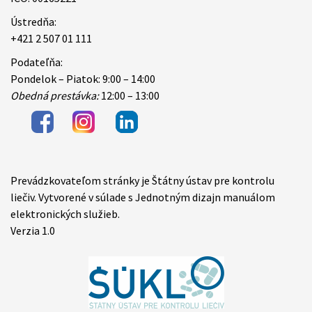
Ústredňa:
+421 2 507 01 111
Podateľňa:
Pondelok – Piatok: 9:00 – 14:00
Obedná prestávka:
12:00 – 13:00
Prevádzkovateľom stránky je Štátny ústav pre kontrolu
Items
liečiv. Vytvorené v súlade s Jednotným dizajn manuálom
elektronických služieb.
Verzia 1.0