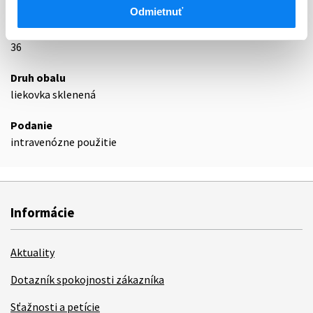
Podrobnosti o lieku
Odmietnuť
Exspirácia
36
Druh obalu
liekovka sklenená
Podanie
intravenózne použitie
Informácie
Aktuality
Dotazník spokojnosti zákazníka
Sťažnosti a petície