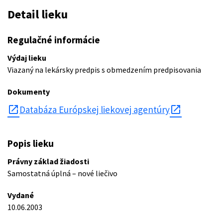
Detail lieku
Regulačné informácie
Výdaj lieku
Viazaný na lekársky predpis s obmedzením predpisovania
Dokumenty
open_in_new
Databáza Európskej liekovej agentúry
Popis lieku
Právny základ žiadosti
Samostatná úplná – nové liečivo
Vydané
10.06.2003