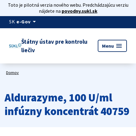
Toto je pilotná verzia nového webu. Predchádzajúcu verziu
nájdete na
povodny.sukl.sk
arrow_drop_down
SK
e-Gov
Štátny ústav pre kontrolu
menu
Menu
liečiv
Domov
Aldurazyme, 100 U/ml
infúzny koncentrát 40759