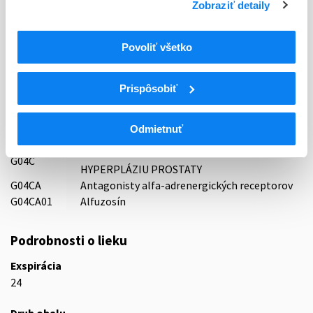
Zobraziť detaily
Sandoz GmbH, Rakúsko
Indikačná skupina
Povoliť všetko
77 - SYMPATHOLYTICA
ATC
Prispôsobiť
UROGENITÁLNY TRAKT A POHLAVNÉ
G
HORMÓNY
Odmietnuť
G04
UROLOGIKÁ
LIEČIVÁ POUŽÍVANÉ NA BENÍGNU
G04C
HYPERPLÁZIU PROSTATY
G04CA
Antagonisty alfa-adrenergických receptorov
G04CA01
Alfuzosín
Podrobnosti o lieku
Exspirácia
24