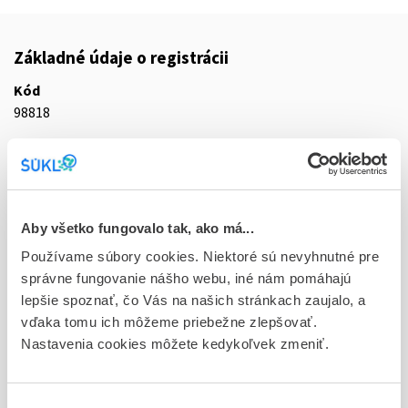
Základné údaje o registrácii
Kód
98818
Registračné číslo
77/0169/06-S
Doplnok
Aby všetko fungovalo tak, ako má...
tbl plg 20x10 mg (blis.PVC/PVDC/Al)
Používame súbory cookies. Niektoré sú nevyhnutné pre
Stav
správne fungovanie nášho webu, iné nám pomáhajú
D - Registrácia bez obmedzenia platnosti
lepšie spoznať, čo Vás na našich stránkach zaujalo, a
vďaka tomu ich môžeme priebežne zlepšovať.
Typ registračnej procedúry
Nastavenia cookies môžete kedykoľvek zmeniť.
Vzájomné uznávanie (mutual recognition proc.)
Držiteľ, krajina