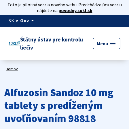
Toto je pilotná verzia nového webu. Predchádzajúcu verziu
nájdete na
povodny.sukl.sk
arrow_drop_down
SK
e-Gov
Štátny ústav pre kontrolu
menu
Menu
liečiv
Domov
Alfuzosin Sandoz 10 mg
tablety s predĺženým
uvoľňovaním 98818