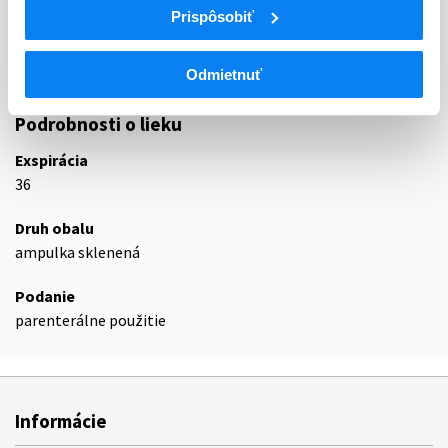
Prispôsobiť
M01A
Nesteroidové antiflogistiká a antireumatiká
M01AB
Deriváty kyseliny octovej a príbuzné liečivá
M01AB05
Diklofenak
Odmietnuť
Podrobnosti o lieku
Exspirácia
36
Druh obalu
ampulka sklenená
Podanie
parenterálne použitie
Informácie