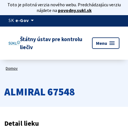
Toto je pilotná verzia nového webu. Predchádzajúcu verziu
nájdete na
povodny.sukl.sk
arrow_drop_down
SK
e-Gov
Štátny ústav pre kontrolu
menu
Menu
liečiv
Domov
ALMIRAL 67548
Detail lieku