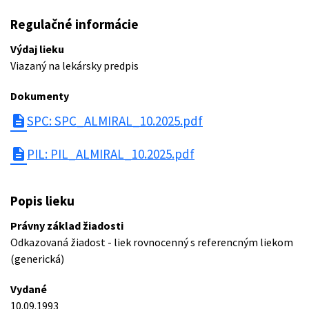
Regulačné informácie
Výdaj lieku
Viazaný na lekársky predpis
Dokumenty
description
SPC: SPC_ALMIRAL_10.2025.pdf
description
PIL: PIL_ALMIRAL_10.2025.pdf
Popis lieku
Právny základ žiadosti
Odkazovaná žiadost - liek rovnocenný s referencným liekom
(generická)
Vydané
10.09.1993