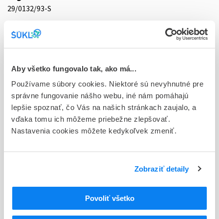
29/0132/93-S
Doplnok
sol inj 100x3 ml/75 mg (amp.skl.hnedá)
Stav
Aby všetko fungovalo tak, ako má...
D - Registrácia bez obmedzenia platnosti
Používame súbory cookies. Niektoré sú nevyhnutné pre
Typ registračnej procedúry
správne fungovanie nášho webu, iné nám pomáhajú
Národná
lepšie spoznať, čo Vás na našich stránkach zaujalo, a
vďaka tomu ich môžeme priebežne zlepšovať.
Držiteľ, krajina
Nastavenia cookies môžete kedykoľvek zmeniť.
MEDOCHEMIE Ltd., Cyprus
Indikačná skupina
Zobraziť detaily
29 - ANTIRHEUMATICA, ANTIPHLOGISTICA, ANTIURATICA
ATC
Povoliť všetko
M
Muskuloskeletálny systém
M01
Antiflogistiká a antireumatiká