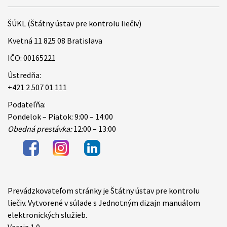
ŠÚKL (Štátny ústav pre kontrolu liečiv)
Kvetná 11 825 08 Bratislava
IČO: 00165221
Ústredňa:
+421 2 507 01 111
Podateľňa:
Pondelok – Piatok: 9:00 – 14:00
Obedná prestávka:
12:00 – 13:00
Prevádzkovateľom stránky je Štátny ústav pre kontrolu
Items
liečiv. Vytvorené v súlade s Jednotným dizajn manuálom
elektronických služieb.