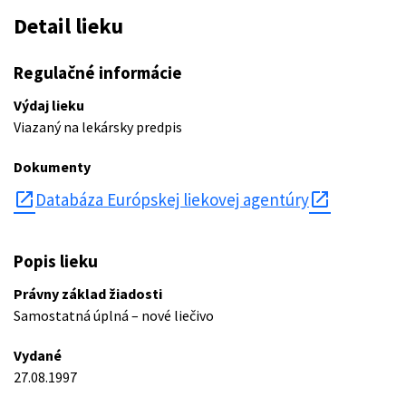
Detail lieku
Regulačné informácie
Výdaj lieku
Viazaný na lekársky predpis
Dokumenty
open_in_new
Databáza Európskej liekovej agentúry
Popis lieku
Právny základ žiadosti
Samostatná úplná – nové liečivo
Vydané
27.08.1997