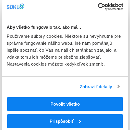
Typ registračnej procedúry
Európska
Aby všetko fungovalo tak, ako má...
Držiteľ, krajina
Sanofi Winthrop Industrie, Francúzsko
Používame súbory cookies. Niektoré sú nevyhnutné pre
správne fungovanie nášho webu, iné nám pomáhajú
Indikačná skupina
lepšie spoznať, čo Vás na našich stránkach zaujalo, a
58 - HYPOTENSIVA
vďaka tomu ich môžeme priebežne zlepšovať.
Nastavenia cookies môžete kedykoľvek zmeniť.
ATC
C
KARDIOVASKULÁRNY SYSTÉM
LIEČIVÁ S ÚČINKOM NA RENÍN-
C09
Zobraziť detaily
ANGIOTENZÍNOVÝ SYSTÉM
BLOKÁTORY RECEPTOROV ANGIOTENZÍNU II
C09C
(ARBs), SAMOTNÉ
Povoliť všetko
Blokátory receptorov angiotenzínu II (ARBs),
C09CA
samotné
Prispôsobiť
C09CA04
Irbesartan