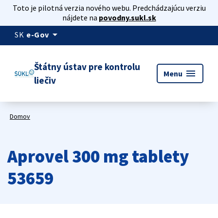
Toto je pilotná verzia nového webu. Predchádzajúcu verziu
nájdete na
povodny.sukl.sk
arrow_drop_down
SK
e-Gov
Štátny ústav pre kontrolu
menu
Menu
liečiv
Domov
Aprovel 300 mg tablety
53659