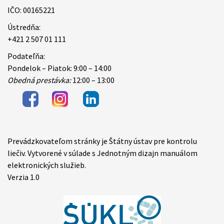
IČO: 00165221
Ústredňa:
+421 2 507 01 111
Podateľňa:
Pondelok – Piatok: 9:00 – 14:00
Obedná prestávka:
12:00 – 13:00
Prevádzkovateľom stránky je Štátny ústav pre kontrolu
Items
liečiv. Vytvorené v súlade s Jednotným dizajn manuálom
elektronických služieb.
Verzia 1.0