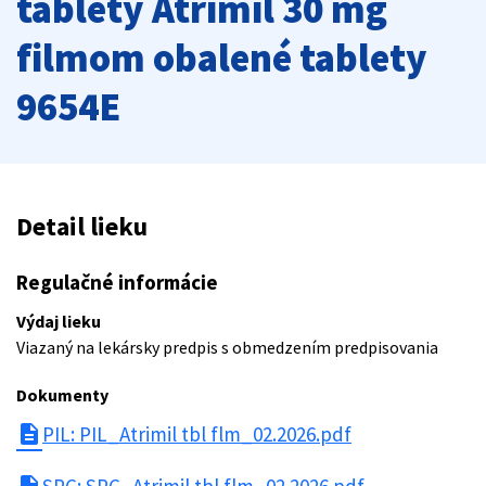
tablety Atrimil 30 mg
filmom obalené tablety
9654E
Detail lieku
Regulačné informácie
Výdaj lieku
Viazaný na lekársky predpis s obmedzením predpisovania
Dokumenty
description
PIL: PIL_Atrimil tbl flm_02.2026.pdf