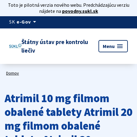
Toto je pilotná verzia nového webu. Predchádzajúcu verziu
nájdete na
povodny.sukl.sk
arrow_drop_down
SK
e-Gov
Štátny ústav pre kontrolu
menu
Menu
liečiv
Domov
Atrimil 10 mg filmom
obalené tablety Atrimil 20
mg filmom obalené