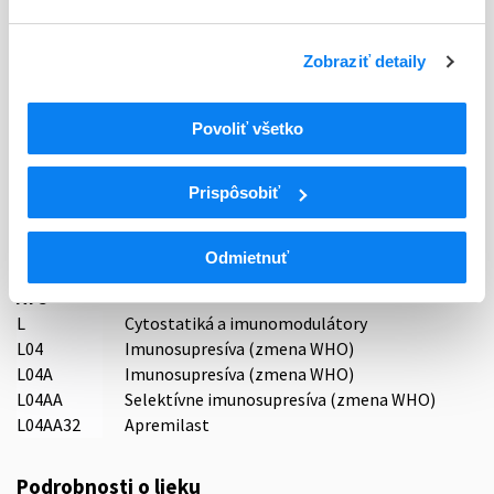
R - Aktuálna registrácia
Zobraziť detaily
Typ registračnej procedúry
Decentralizovaná
Povoliť všetko
Držiteľ, krajina
Zentiva, k.s., Česká republika
Prispôsobiť
Indikačná skupina
59 - IMMUNOPRAEPARATA
Odmietnuť
ATC
L
Cytostatiká a imunomodulátory
L04
Imunosupresíva (zmena WHO)
L04A
Imunosupresíva (zmena WHO)
L04AA
Selektívne imunosupresíva (zmena WHO)
L04AA32
Apremilast
Podrobnosti o lieku