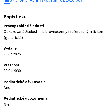
description
SPC: SPC_Atrimil tbl flm_02.2026.pdf
Popis lieku
Právny základ žiadosti
Odkazovaná žiadost - liek rovnocenný s referencným liekom
(generická)
Vydané
30.04.2025
Platnosť
30.04.2030
Pediatrické dávkovanie
Áno
Pediatrické upozornenia
Nie