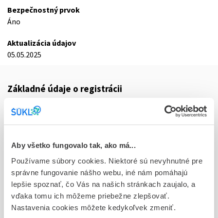
Bezpečnostný prvok
Áno
Aktualizácia údajov
05.05.2025
Základné údaje o registrácii
Kód
9654E
Registračné číslo
Aby všetko fungovalo tak, ako má...
59/0143/25-S
Používame súbory cookies. Niektoré sú nevyhnutné pre
Doplnok
správne fungovanie nášho webu, iné nám pomáhajú
tbl flm 27 (4 x 10 mg, 4 x 20 mg, 19 x 30 mg - blis.PVC/Al) - bal.
lepšie spoznať, čo Vás na našich stránkach zaujalo, a
na zač. liečby
vďaka tomu ich môžeme priebežne zlepšovať.
Nastavenia cookies môžete kedykoľvek zmeniť.
Stav