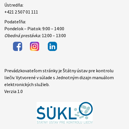
Ústredňa:
+421 2 507 01 111
Podateľňa:
Pondelok – Piatok: 9:00 – 14:00
Obedná prestávka:
12:00 – 13:00
Prevádzkovateľom stránky je Štátny ústav pre kontrolu
Items
liečiv. Vytvorené v súlade s Jednotným dizajn manuálom
elektronických služieb.
Verzia 1.0