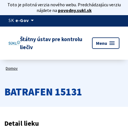
Toto je pilotná verzia nového webu. Predchádzajúcu verziu
nájdete na
povodny.sukl.sk
arrow_drop_down
SK
e-Gov
Štátny ústav pre kontrolu
menu
Menu
liečiv
Domov
BATRAFEN 15131
Detail lieku