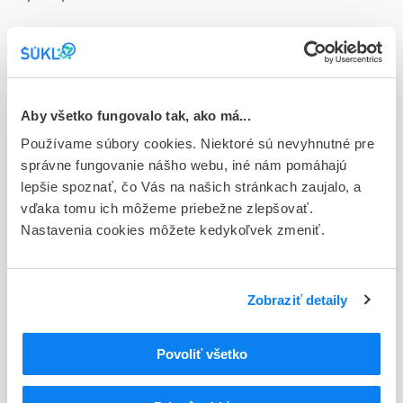
Doplnok
crm der 1x50 g (tuba Al)
Stav
D - Registrácia bez obmedzenia platnosti
Aby všetko fungovalo tak, ako má...
Používame súbory cookies. Niektoré sú nevyhnutné pre
Typ registračnej procedúry
správne fungovanie nášho webu, iné nám pomáhajú
Národná
lepšie spoznať, čo Vás na našich stránkach zaujalo, a
vďaka tomu ich môžeme priebežne zlepšovať.
Držiteľ, krajina
Nastavenia cookies môžete kedykoľvek zmeniť.
Zentiva, k.s., Česká republika
Indikačná skupina
26 - ANTIMYCOTICA (LOKÁLNE A CELKOVÉ)
Zobraziť detaily
ATC
Povoliť všetko
D
DERMATOLOGIKÁ
D01
ANTIMYKOTIKÁ POUŽÍVANÉ V DERMATOLÓGII
D01A
ANTIMYKOTIKÁ NA LOKÁLNE POUŽITIE