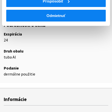
Prispôsobiť
D01AE
Iné antimykotiká na lokálne použitie
D01AE14
Ciklopirox
Odmietnuť
Podrobnosti o lieku
Exspirácia
24
Druh obalu
tuba Al
Podanie
dermálne použitie
Informácie