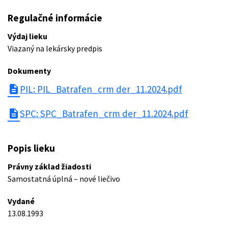
Regulačné informácie
Výdaj lieku
Viazaný na lekársky predpis
Dokumenty
description
PIL: PIL_Batrafen_crm der_11.2024.pdf
description
SPC: SPC_Batrafen_crm der_11.2024.pdf
Popis lieku
Právny základ žiadosti
Samostatná úplná – nové liečivo
Vydané
13.08.1993