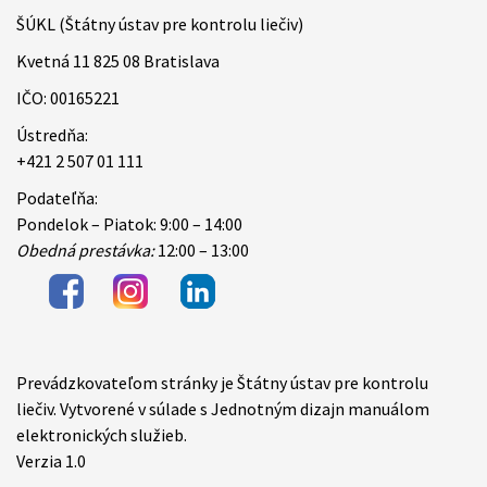
ŠÚKL (Štátny ústav pre kontrolu liečiv)
Kvetná 11 825 08 Bratislava
IČO: 00165221
Ústredňa:
+421 2 507 01 111
Podateľňa:
Pondelok – Piatok: 9:00 – 14:00
Obedná prestávka:
12:00 – 13:00
Prevádzkovateľom stránky je Štátny ústav pre kontrolu
Items
liečiv. Vytvorené v súlade s Jednotným dizajn manuálom
elektronických služieb.
Verzia 1.0