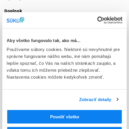
Doplnok
plv iol 5x3000 IU+5x5,6 ml solv.
(liek.inj.skl.+liek.inj.skl.+aplikač.súprava)
Stav
Aby všetko fungovalo tak, ako má...
D - Registrácia bez obmedzenia platnosti
Používame súbory cookies. Niektoré sú nevyhnutné pre
Typ registračnej procedúry
správne fungovanie nášho webu, iné nám pomáhajú
Decentralizovaná
lepšie spoznať, čo Vás na našich stránkach zaujalo, a
vďaka tomu ich môžeme priebežne zlepšovať.
Držiteľ, krajina
Nastavenia cookies môžete kedykoľvek zmeniť.
CSL Behring GmbH, Nemecko
Indikačná skupina
Zobraziť detaily
16 - ANTICOAGULANTIA (FIBRINOLYTICA, ANTIFIBRINOL.)
ATC
Povoliť všetko
B
KRV A KRVOTVORNÉ ORGÁNY
B06
INÉ HEMATOLOGICKÉ LIEČIVÁ