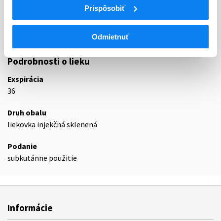
Prispôsobiť
B06A
Iné hematologické liečivá
B06AC
Liečivá na dedičný angioedém
B06AC01
C1-inhibítor, derivát plazmy
Odmietnuť
Podrobnosti o lieku
Exspirácia
36
Druh obalu
liekovka injekčná sklenená
Podanie
subkutánne použitie
Informácie