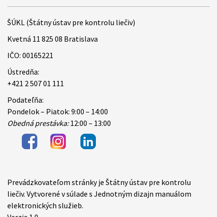
ŠÚKL (Štátny ústav pre kontrolu liečiv)
Kvetná 11 825 08 Bratislava
IČO: 00165221
Ústredňa:
+421 2 507 01 111
Podateľňa:
Pondelok – Piatok: 9:00 – 14:00
Obedná prestávka:
12:00 – 13:00
Prevádzkovateľom stránky je Štátny ústav pre kontrolu
Items
liečiv. Vytvorené v súlade s Jednotným dizajn manuálom
elektronických služieb.