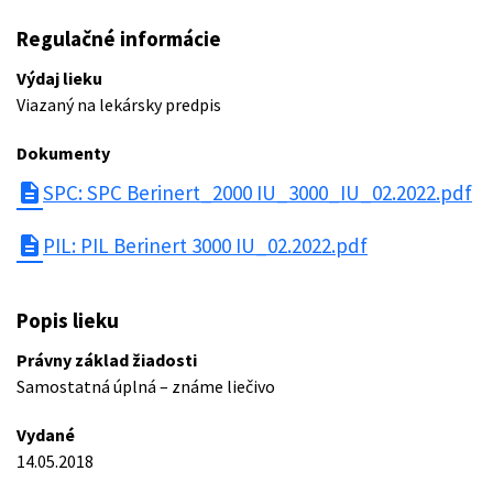
Regulačné informácie
Výdaj lieku
Viazaný na lekársky predpis
Dokumenty
description
SPC: SPC Berinert_2000 IU_3000_IU_02.2022.pdf
description
PIL: PIL Berinert 3000 IU_02.2022.pdf
Popis lieku
Právny základ žiadosti
Samostatná úplná – známe liečivo
Vydané
14.05.2018