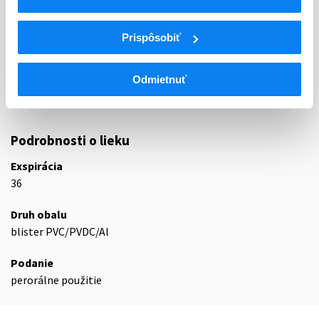
ATC
N
Centrálna nervová sústava
Prispôsobiť
N07
Iné liečivá na centrálnu nervovú sústavu
N07C
Antivertiginóza
Odmietnuť
N07CA
Antivertiginóza
N07CA01
Betahistín
Podrobnosti o lieku
Exspirácia
36
Druh obalu
blister PVC/PVDC/Al
Podanie
perorálne použitie