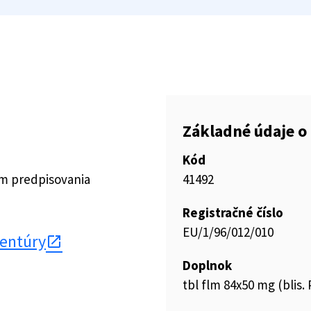
Základné údaje o 
Kód
ím predpisovania
41492
Registračné číslo
EU/1/96/012/010
gentúry
Doplnok
tbl flm 84x50 mg (blis.