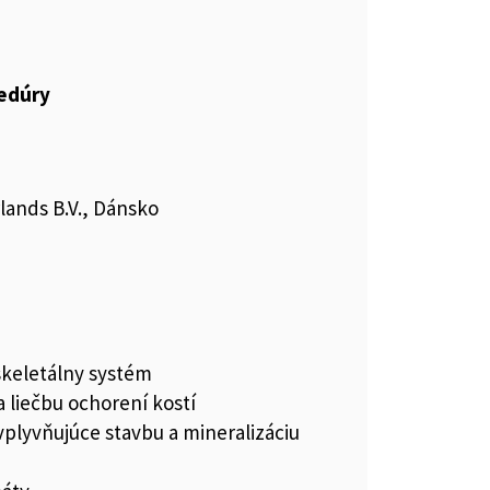
cedúry
ands B.V., Dánsko
keletálny systém
a liečbu ochorení kostí
vplyvňujúce stavbu a mineralizáciu