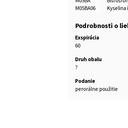
M05BA
Bisfosfo
M05BA06
Kyselina
Podrobnosti o li
Exspirácia
60
Druh obalu
?
Podanie
perorálne použitie