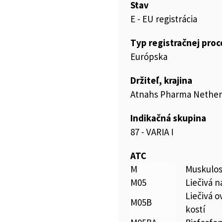
Stav
E - EU registrácia
Typ registračnej pro
Európska
Držiteľ, krajina
Atnahs Pharma Netherl
Indikačná skupina
87 - VARIA I
ATC
M
Muskulos
M05
Liečivá n
Liečivá o
M05B
kostí