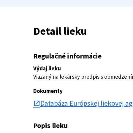
Detail lieku
Regulačné informácie
Výdaj lieku
Viazaný na lekársky predpis s obmedzen
Dokumenty
Databáza Európskej liekovej a
open_in_new
Popis lieku