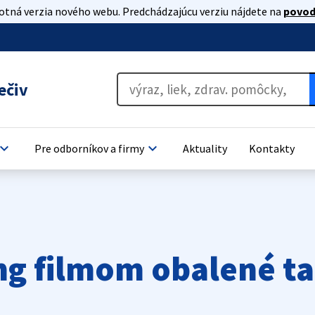
lotná verzia nového webu. Predchádzajúcu verziu nájdete na
povod
ečiv
oard_arrow_down
keyboard_arrow_down
Pre odborníkov a firmy
Aktuality
Kontakty
g filmom obalené ta