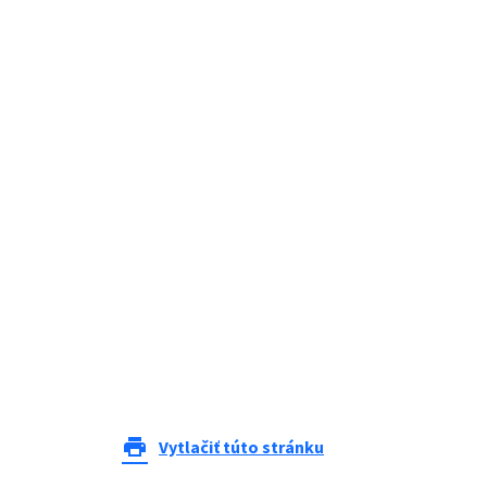
print
Vytlačiť túto stránku