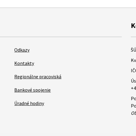
K
Odkazy
ŠÚ
Kv
Kontakty
IČ
Regionálne pracoviská
Ús
+4
Bankové spojenie
Po
Úradné hodiny
Po
Ob