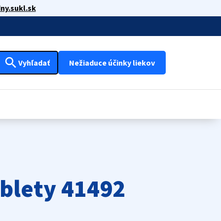
ny.sukl.sk
search
Vyhľadať
Nežiaduce účinky liekov
blety 41492