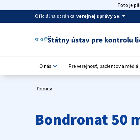
Toto je pi
arrow_drop_down
Oficiálna stránka
verejnej správy SR
Štátny ústav pre kontrolu li
keyboard_arrow_down
keyb
O nás
Pre verejnosť, pacientov a médiá
Domov
Bondronat 50 m