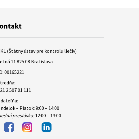
ontakt
KL (Štátny ústav pre kontrolu liečiv)
etná 11 825 08 Bratislava
O: 00165221
tredňa:
21 2 507 01 111
dateľňa:
ndelok – Piatok: 9:00 – 14:00
edná prestávka:
12:00 – 13:00