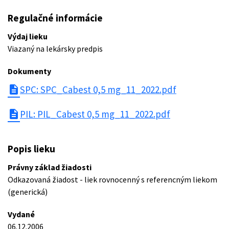
Regulačné informácie
Výdaj lieku
Viazaný na lekársky predpis
Dokumenty
description
SPC: SPC_Cabest 0,5 mg_11_2022.pdf
description
PIL: PIL_Cabest 0,5 mg_11_2022.pdf
Popis lieku
Právny základ žiadosti
Odkazovaná žiadost - liek rovnocenný s referencným liekom
(generická)
Vydané
06.12.2006