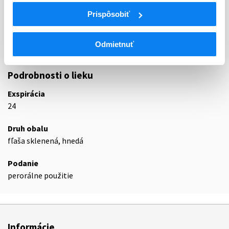
G02
INÉ GYNEKOLOGIKÁ
Prispôsobiť
G02C
INÉ GYNEKOLOGIKÁ
G02CB
Inhibítory prolaktínu
Odmietnuť
G02CB03
Kabergolín
Podrobnosti o lieku
Exspirácia
24
Druh obalu
fľaša sklenená, hnedá
Podanie
perorálne použitie
Informácie