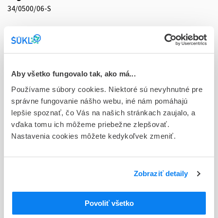
34/0500/06-S
Doplnok
tbl 50x0,5 mg (fľ.skl.hnedá)
Stav
D - Registrácia bez obmedzenia platnosti
Aby všetko fungovalo tak, ako má...
Používame súbory cookies. Niektoré sú nevyhnutné pre
Typ registračnej procedúry
správne fungovanie nášho webu, iné nám pomáhajú
Vzájomné uznávanie (mutual recognition proc.)
lepšie spoznať, čo Vás na našich stránkach zaujalo, a
vďaka tomu ich môžeme priebežne zlepšovať.
Držiteľ, krajina
Nastavenia cookies môžete kedykoľvek zmeniť.
TEVA Pharmaceuticals Slovakia s.r.o., Slovensko
Indikačná skupina
34 - ANTIHORMONA
Zobraziť detaily
ATC
Povoliť všetko
UROGENITÁLNY TRAKT A POHLAVNÉ
G
HORMÓNY