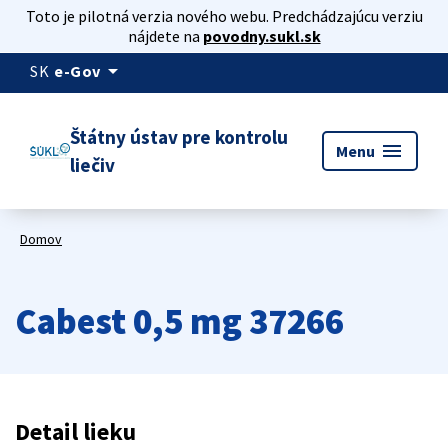
Toto je pilotná verzia nového webu. Predchádzajúcu verziu
nájdete na
povodny.sukl.sk
arrow_drop_down
SK
e-Gov
Štátny ústav pre kontrolu
menu
Menu
liečiv
Domov
Cabest 0,5 mg 37266
Detail lieku