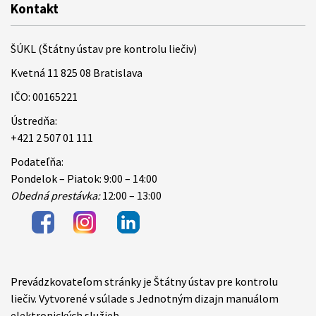
Kontakt
ŠÚKL (Štátny ústav pre kontrolu liečiv)
Kvetná 11 825 08 Bratislava
IČO: 00165221
Ústredňa:
+421 2 507 01 111
Podateľňa:
Pondelok – Piatok: 9:00 – 14:00
Obedná prestávka:
12:00 – 13:00
Prevádzkovateľom stránky je Štátny ústav pre kontrolu
Items
liečiv. Vytvorené v súlade s Jednotným dizajn manuálom
elektronických služieb.