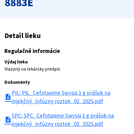
8883E
Detail lieku
Regulačné informácie
Výdaj lieku
Viazaný na lekársky predpis
Dokumenty
PIL: PIL_Cefotaxime Swyssi 1 g prášok na
description
injekčný_infúzny roztok_02_2025.pdf
SPC: SPC_Cefotaxime Swyssi 1 g prášok na
description
injekčný_infúzny roztok_02_2025.pdf