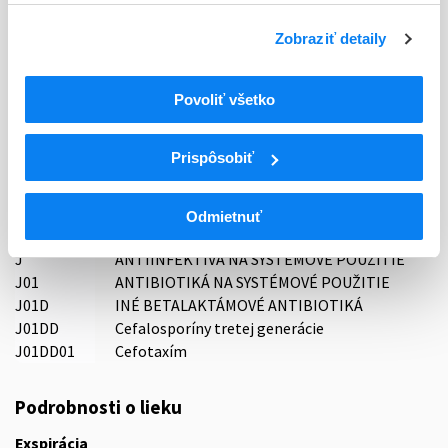
Typ registračnej procedúry
Decentralizovaná
Zobraziť detaily
Držiteľ, krajina
Swyssi AG, Nemecko
Povoliť všetko
Indikačná skupina
Prispôsobiť
15 - ANTIBIOTICA (PROTI MIKROB. A VÍRUSOVÝM
INFEKCIAM)
Odmietnuť
ATC
J
ANTIINFEKTÍVA NA SYSTÉMOVÉ POUŽITIE
J01
ANTIBIOTIKÁ NA SYSTÉMOVÉ POUŽITIE
J01D
INÉ BETALAKTÁMOVÉ ANTIBIOTIKÁ
J01DD
Cefalosporíny tretej generácie
J01DD01
Cefotaxím
Podrobnosti o lieku
Exspirácia