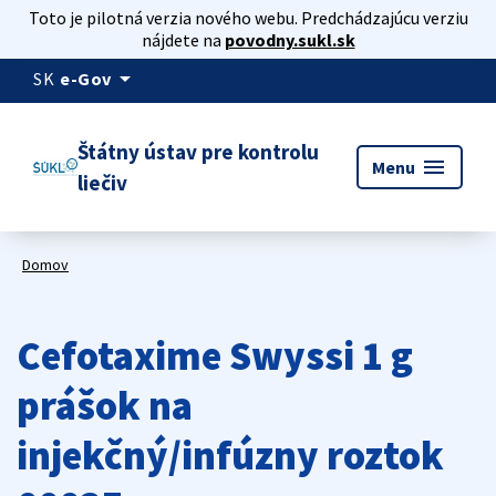
Toto je pilotná verzia nového webu. Predchádzajúcu verziu
nájdete na
povodny.sukl.sk
arrow_drop_down
SK
e-Gov
Štátny ústav pre kontrolu
menu
Menu
liečiv
Domov
Cefotaxime Swyssi 1 g
prášok na
injekčný/infúzny roztok