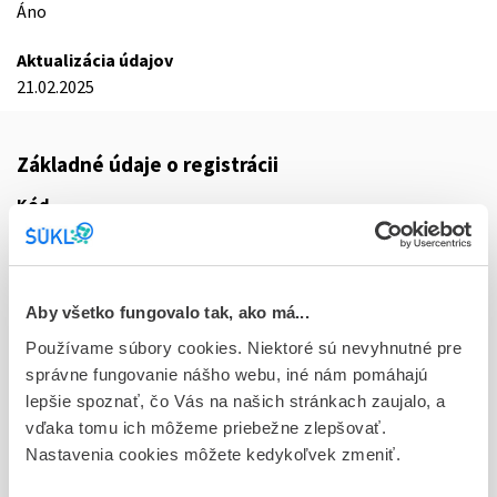
Áno
Aktualizácia údajov
21.02.2025
Základné údaje o registrácii
Kód
8883E
Registračné číslo
15/0038/25-S
Aby všetko fungovalo tak, ako má...
Používame súbory cookies. Niektoré sú nevyhnutné pre
Doplnok
správne fungovanie nášho webu, iné nám pomáhajú
plo ijf 100x1g (liek.inj.skl.)
lepšie spoznať, čo Vás na našich stránkach zaujalo, a
vďaka tomu ich môžeme priebežne zlepšovať.
Stav
Nastavenia cookies môžete kedykoľvek zmeniť.
R - Aktuálna registrácia