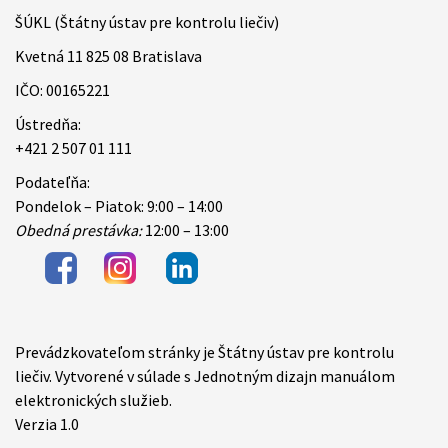
ŠÚKL (Štátny ústav pre kontrolu liečiv)
Kvetná 11 825 08 Bratislava
IČO: 00165221
Ústredňa:
+421 2 507 01 111
Podateľňa:
Pondelok – Piatok: 9:00 – 14:00
Obedná prestávka:
12:00 – 13:00
Prevádzkovateľom stránky je Štátny ústav pre kontrolu
Items
liečiv. Vytvorené v súlade s Jednotným dizajn manuálom
elektronických služieb.
Verzia 1.0