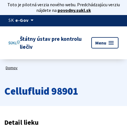
Toto je pilotná verzia nového webu. Predchádzajúcu verziu
nájdete na
povodny.sukl.sk
arrow_drop_down
SK
e-Gov
Štátny ústav pre kontrolu
menu
Menu
liečiv
Domov
Cellufluid 98901
Detail lieku