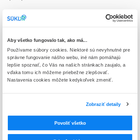
Doplnok
int osd 30x0,4 ml/2 mg (obal LDPE jednod.)
Stav
D - Registrácia bez obmedzenia platnosti
Aby všetko fungovalo tak, ako má...
Používame súbory cookies. Niektoré sú nevyhnutné pre
Typ registračnej procedúry
správne fungovanie nášho webu, iné nám pomáhajú
Vzájomné uznávanie (mutual recognition proc.)
lepšie spoznať, čo Vás na našich stránkach zaujalo, a
vďaka tomu ich môžeme priebežne zlepšovať.
Držiteľ, krajina
Nastavenia cookies môžete kedykoľvek zmeniť.
AbbVie s.r.o., Slovensko
Indikačná skupina
64 - OPHTHALMOLOGICA
Zobraziť detaily
ATC
Povoliť všetko
S
Zmyslové orgány
S01
Oftalmologiká
S01X
Iné oftalmologiká