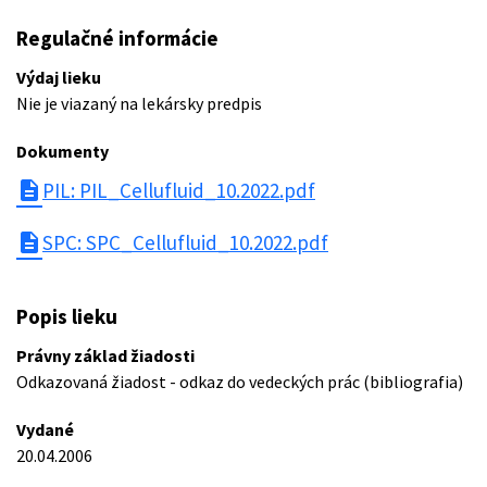
Regulačné informácie
Výdaj lieku
Nie je viazaný na lekársky predpis
Dokumenty
description
PIL: PIL_Cellufluid_10.2022.pdf
description
SPC: SPC_Cellufluid_10.2022.pdf
Popis lieku
Právny základ žiadosti
Odkazovaná žiadost - odkaz do vedeckých prác (bibliografia)
Vydané
20.04.2006