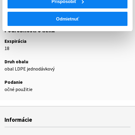
Prispôsobiť
S01XA
Iné oftalmologiká
S01XA20
Umelé slzy a iné indiferentné liečivá
Odmietnuť
Podrobnosti o lieku
Exspirácia
18
Druh obalu
obal LDPE jednodávkový
Podanie
očné použitie
Informácie