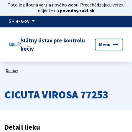
Toto je pilotná verzia nového webu. Predchádzajúcu verziu
nájdete na
povodny.sukl.sk
arrow_drop_down
SK
e-Gov
Štátny ústav pre kontrolu
menu
Menu
liečiv
Domov
CICUTA VIROSA 77253
Detail lieku