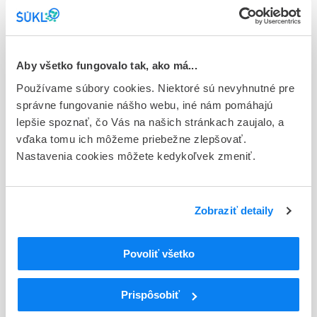
gra 1x4 g (1001K až 10MK) (tuba PP)
Stav
D - Registrácia bez obmedzenia platnosti
Aby všetko fungovalo tak, ako má...
Typ registračnej procedúry
Používame súbory cookies. Niektoré sú nevyhnutné pre
Národná
správne fungovanie nášho webu, iné nám pomáhajú
lepšie spoznať, čo Vás na našich stránkach zaujalo, a
Držiteľ, krajina
vďaka tomu ich môžeme priebežne zlepšovať.
BOIRON, Francúzsko
Nastavenia cookies môžete kedykoľvek zmeniť.
Indikačná skupina
93 - HOMEOPATICA
Zobraziť detaily
ATC
V
Rôzne (vária)
Povoliť všetko
V03
Všetky ostatné liečivá
V03A
Všetky ostatné liečivá
Prispôsobiť
V03AX
Iné liečivá