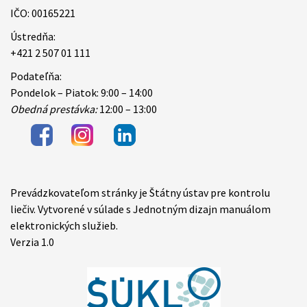
IČO: 00165221
Ústredňa:
+421 2 507 01 111
Podateľňa:
Pondelok – Piatok: 9:00 – 14:00
Obedná prestávka:
12:00 – 13:00
Prevádzkovateľom stránky je Štátny ústav pre kontrolu
Items
liečiv. Vytvorené v súlade s Jednotným dizajn manuálom
elektronických služieb.
Verzia 1.0