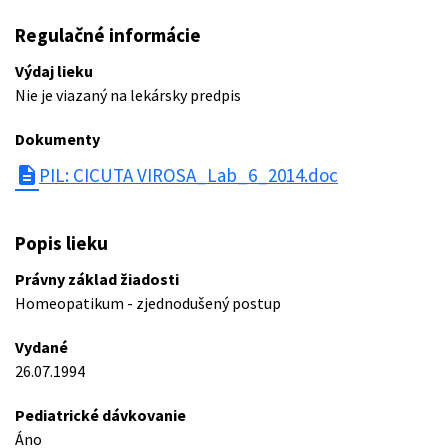
Regulačné informácie
Výdaj lieku
Nie je viazaný na lekársky predpis
Dokumenty
description
PIL: CICUTA VIROSA_Lab_6_2014.doc
Popis lieku
Právny základ žiadosti
Homeopatikum - zjednodušený postup
Vydané
26.07.1994
Pediatrické dávkovanie
Áno