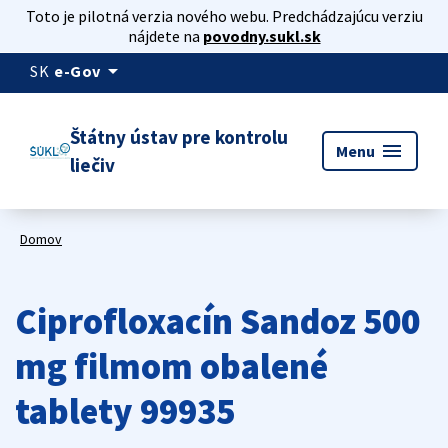
Toto je pilotná verzia nového webu. Predchádzajúcu verziu
nájdete na
povodny.sukl.sk
arrow_drop_down
SK
e-Gov
Štátny ústav pre kontrolu
menu
Menu
liečiv
Domov
Ciprofloxacín Sandoz 500
mg filmom obalené
tablety 99935