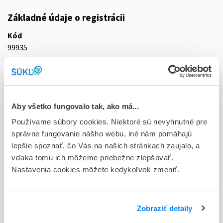
Základné údaje o registrácii
Kód
99935
Registračné číslo
42/0213/06-S
Doplnok
Aby všetko fungovalo tak, ako má...
tbl flm 16x500 mg (blis.PVC/Al)
Používame súbory cookies. Niektoré sú nevyhnutné pre
správne fungovanie nášho webu, iné nám pomáhajú
Stav
lepšie spoznať, čo Vás na našich stránkach zaujalo, a
D - Registrácia bez obmedzenia platnosti
vďaka tomu ich môžeme priebežne zlepšovať.
Nastavenia cookies môžete kedykoľvek zmeniť.
Typ registračnej procedúry
Vzájomné uznávanie (mutual recognition proc.)
Držiteľ, krajina
Zobraziť detaily
Sandoz Pharmaceuticals d.d., Slovinsko