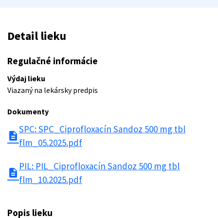
Detail lieku
Regulačné informácie
Výdaj lieku
Viazaný na lekársky predpis
Dokumenty
SPC: SPC_Ciprofloxacín Sandoz 500 mg tbl
description
flm_05.2025.pdf
PIL: PIL_Ciprofloxacín Sandoz 500 mg tbl
description
flm_10.2025.pdf
Popis lieku