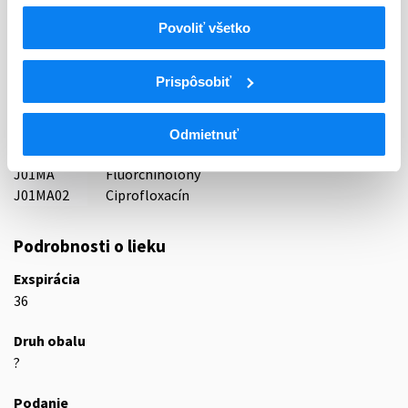
Indikačná skupina
Povoliť všetko
42 - CHEMOTHERAPEUTICA (VRATANE TUBERKULOSTATIK)
Prispôsobiť
ATC
J
ANTIINFEKTÍVA NA SYSTÉMOVÉ POUŽITIE
J01
ANTIBIOTIKÁ NA SYSTÉMOVÉ POUŽITIE
Odmietnuť
J01M
CHINOLÓNOVÉ ANTIBIOTIKÁ
J01MA
Fluórchinolóny
J01MA02
Ciprofloxacín
Podrobnosti o lieku
Exspirácia
36
Druh obalu
?
Podanie