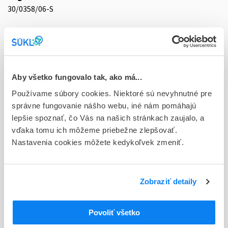
30/0358/06-S
Doplnok
tbl flm 60x20 mg (blis.PVC/PVDC/Al)
Stav
D - Registrácia bez obmedzenia platnosti
Aby všetko fungovalo tak, ako má...
Používame súbory cookies. Niektoré sú nevyhnutné pre
Typ registračnej procedúry
správne fungovanie nášho webu, iné nám pomáhajú
Vzájomné uznávanie (mutual recognition proc.)
lepšie spoznať, čo Vás na našich stránkach zaujalo, a
vďaka tomu ich môžeme priebežne zlepšovať.
Držiteľ, krajina
Nastavenia cookies môžete kedykoľvek zmeniť.
Zentiva a.s., Slovensko
Indikačná skupina
30 - ANTIDEPRESSIVA
Zobraziť detaily
ATC
Povoliť všetko
N
Centrálna nervová sústava
N06
Psychoanaleptiká