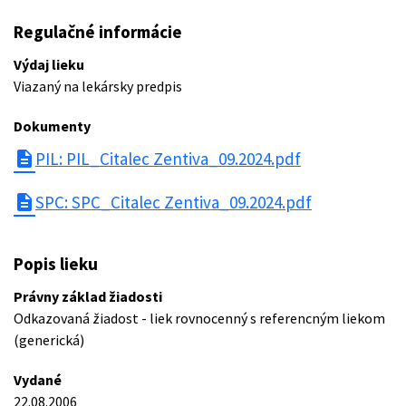
Regulačné informácie
Výdaj lieku
Viazaný na lekársky predpis
Dokumenty
description
PIL: PIL_Citalec Zentiva_09.2024.pdf
description
SPC: SPC_Citalec Zentiva_09.2024.pdf
Popis lieku
Právny základ žiadosti
Odkazovaná žiadost - liek rovnocenný s referencným liekom
(generická)
Vydané
22.08.2006