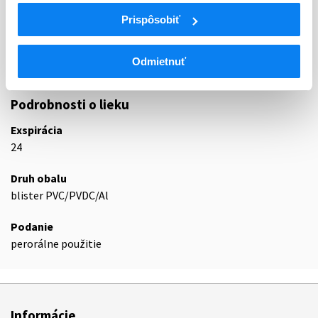
N06A
Antidepresíva
Prispôsobiť
Selektívne inhibítory spätného vychytávania
N06AB
sérotonínu
Odmietnuť
N06AB04
Citalopram
Podrobnosti o lieku
Exspirácia
24
Druh obalu
blister PVC/PVDC/Al
Podanie
perorálne použitie
Informácie