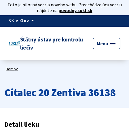
Toto je pilotná verzia nového webu. Predchádzajúcu verziu
nájdete na
povodny.sukl.sk
arrow_drop_down
SK
e-Gov
Štátny ústav pre kontrolu
menu
Menu
liečiv
Domov
Citalec 20 Zentiva 36138
Detail lieku