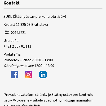
Kontakt
ŠÚKL (Štátny ústav pre kontrolu liečiv)
Kvetná 11 825 08 Bratislava
IČO: 00165221
Ústredňa:
+421 2 507 01 111
Podateľňa:
Pondelok – Piatok: 9:00 – 14:00
Obedná prestávka:
12:00 – 13:00
Prevádzkovateľom stránky je Štátny ústav pre kontrolu
Items
liečiv. Vytvorené v súlade s Jednotným dizajn manuálom
elektronických služieb.