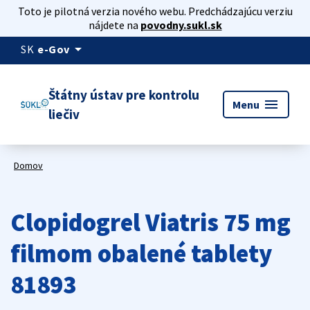
Toto je pilotná verzia nového webu. Predchádzajúcu verziu
nájdete na
povodny.sukl.sk
arrow_drop_down
SK
e-Gov
Štátny ústav pre kontrolu
menu
Menu
liečiv
Domov
Clopidogrel Viatris 75 mg
filmom obalené tablety
81893