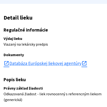
Detail lieku
Regulačné informácie
Výdaj lieku
Viazaný na lekársky predpis
Dokumenty
open_in_new
Databáza Európskej liekovej agentúry
Popis lieku
Právny základ žiadosti
Odkazovaná žiadost - liek rovnocenný s referencným liekom
(generická)