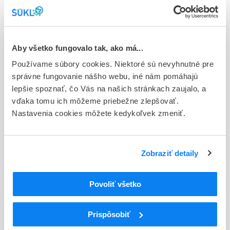
Stav
E - EU registrácia
Aby všetko fungovalo tak, ako má...
Typ registračnej procedúry
Používame súbory cookies. Niektoré sú nevyhnutné pre
Európska
správne fungovanie nášho webu, iné nám pomáhajú
Držiteľ, krajina
lepšie spoznať, čo Vás na našich stránkach zaujalo, a
Viatris Limited, Írsko
vďaka tomu ich môžeme priebežne zlepšovať.
Nastavenia cookies môžete kedykoľvek zmeniť.
Indikačná skupina
16 - ANTICOAGULANTIA (FIBRINOLYTICA, ANTIFIBRINOL.)
Zobraziť detaily
ATC
B
KRV A KRVOTVORNÉ ORGÁNY
B01
ANTITROMBOTIKÁ
Povoliť všetko
B01A
ANTIKOAGULANCIÁ, ANTITROMBOTIKÁ
B01AC
Antiagreganciá trombocytov okrem heparínu
Prispôsobiť
B01AC04
Klopidogrel