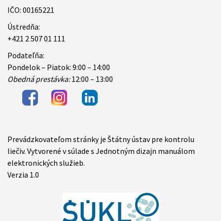
IČO: 00165221
Ústredňa:
+421 2 507 01 111
Podateľňa:
Pondelok – Piatok: 9:00 – 14:00
Obedná prestávka:
12:00 – 13:00
Prevádzkovateľom stránky je Štátny ústav pre kontrolu
Items
liečiv. Vytvorené v súlade s Jednotným dizajn manuálom
elektronických služieb.
Verzia 1.0