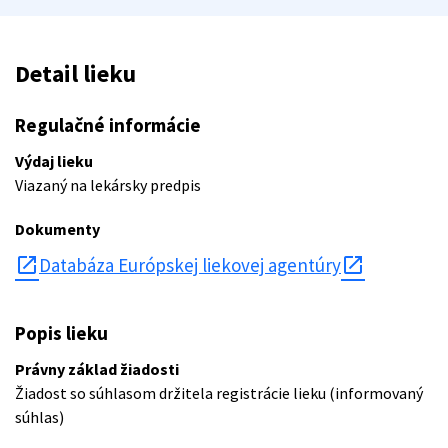
Detail lieku
Regulačné informácie
Výdaj lieku
Viazaný na lekársky predpis
Dokumenty
open_in_new
Databáza Európskej liekovej agentúry
Popis lieku
Právny základ žiadosti
Žiadost so súhlasom držitela registrácie lieku (informovaný
súhlas)