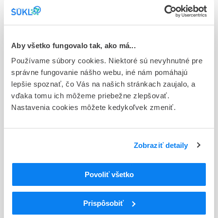
Stav
E - EU registrácia
Aby všetko fungovalo tak, ako má...
Typ registračnej procedúry
Používame súbory cookies. Niektoré sú nevyhnutné pre
Európska
správne fungovanie nášho webu, iné nám pomáhajú
Držiteľ, krajina
lepšie spoznať, čo Vás na našich stránkach zaujalo, a
Zentiva k.s., Česká republika
vďaka tomu ich môžeme priebežne zlepšovať.
Nastavenia cookies môžete kedykoľvek zmeniť.
Indikačná skupina
16 - ANTICOAGULANTIA (FIBRINOLYTICA, ANTIFIBRINOL.)
Zobraziť detaily
ATC
B
KRV A KRVOTVORNÉ ORGÁNY
B01
ANTITROMBOTIKÁ
Povoliť všetko
B01A
ANTIKOAGULANCIÁ, ANTITROMBOTIKÁ
B01AC
Antiagreganciá trombocytov okrem heparínu
Prispôsobiť
B01AC04
Klopidogrel