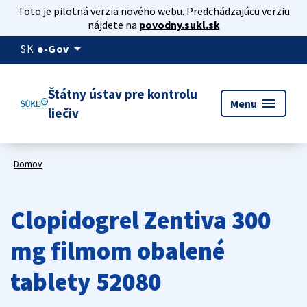
Toto je pilotná verzia nového webu. Predchádzajúcu verziu
nájdete na
povodny.sukl.sk
arrow_drop_down
SK
e-Gov
Štátny ústav pre kontrolu
menu
Menu
liečiv
Domov
Clopidogrel Zentiva 300
mg filmom obalené
tablety 52080