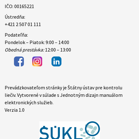
IČO: 00165221
Ústredňa:
+421 2 507 01 111
Podateľňa:
Pondelok – Piatok: 9:00 – 14:00
Obedná prestávka:
12:00 – 13:00
Prevádzkovateľom stránky je Štátny ústav pre kontrolu
Items
liečiv. Vytvorené v súlade s Jednotným dizajn manuálom
elektronických služieb.
Verzia 1.0