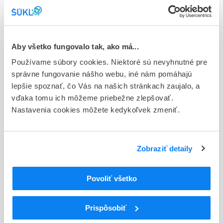
Stav
E - EU registrácia
Aby všetko fungovalo tak, ako má...
Typ registračnej procedúry
Používame súbory cookies. Niektoré sú nevyhnutné pre
Európska
správne fungovanie nášho webu, iné nám pomáhajú
Držiteľ, krajina
lepšie spoznať, čo Vás na našich stránkach zaujalo, a
Zentiva k.s., Česká republika
vďaka tomu ich môžeme priebežne zlepšovať.
Nastavenia cookies môžete kedykoľvek zmeniť.
Indikačná skupina
16 - ANTICOAGULANTIA (FIBRINOLYTICA, ANTIFIBRINOL.)
Zobraziť detaily
ATC
B
KRV A KRVOTVORNÉ ORGÁNY
B01
ANTITROMBOTIKÁ
Povoliť všetko
B01A
ANTIKOAGULANCIÁ, ANTITROMBOTIKÁ
B01AC
Antiagreganciá trombocytov okrem heparínu
Prispôsobiť
B01AC04
Klopidogrel