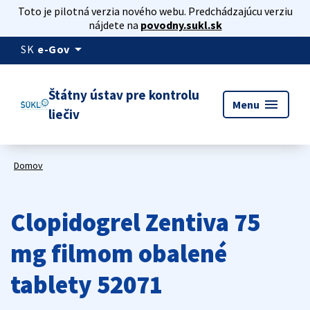
Toto je pilotná verzia nového webu. Predchádzajúcu verziu
nájdete na
povodny.sukl.sk
arrow_drop_down
SK
e-Gov
Štátny ústav pre kontrolu
menu
Menu
liečiv
Domov
Clopidogrel Zentiva 75
mg filmom obalené
tablety 52071