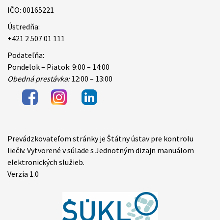
IČO: 00165221
Ústredňa:
+421 2 507 01 111
Podateľňa:
Pondelok – Piatok: 9:00 – 14:00
Obedná prestávka:
12:00 – 13:00
Prevádzkovateľom stránky je Štátny ústav pre kontrolu
Items
liečiv. Vytvorené v súlade s Jednotným dizajn manuálom
elektronických služieb.
Verzia 1.0