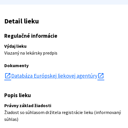
Detail lieku
Regulačné informácie
Výdaj lieku
Viazaný na lekársky predpis
Dokumenty
open_in_new
Databáza Európskej liekovej agentúry
Popis lieku
Právny základ žiadosti
Žiadost so súhlasom držitela registrácie lieku (informovaný
súhlas)