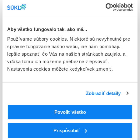
Stav
E - EU registrácia
Aby všetko fungovalo tak, ako má...
Typ registračnej procedúry
Používame súbory cookies. Niektoré sú nevyhnutné pre
Európska
správne fungovanie nášho webu, iné nám pomáhajú
Držiteľ, krajina
lepšie spoznať, čo Vás na našich stránkach zaujalo, a
Zentiva k.s., Česká republika
vďaka tomu ich môžeme priebežne zlepšovať.
Nastavenia cookies môžete kedykoľvek zmeniť.
Indikačná skupina
16 - ANTICOAGULANTIA (FIBRINOLYTICA, ANTIFIBRINOL.)
Zobraziť detaily
ATC
B
KRV A KRVOTVORNÉ ORGÁNY
B01
ANTITROMBOTIKÁ
Povoliť všetko
B01A
ANTIKOAGULANCIÁ, ANTITROMBOTIKÁ
B01AC
Antiagreganciá trombocytov okrem heparínu
Prispôsobiť
B01AC04
Klopidogrel