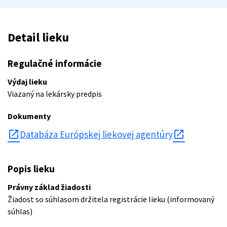
Detail lieku
Regulačné informácie
Výdaj lieku
Viazaný na lekársky predpis
Dokumenty
open_in_new
Databáza Európskej liekovej agentúry
Popis lieku
Právny základ žiadosti
Žiadost so súhlasom držitela registrácie lieku (informovaný
súhlas)