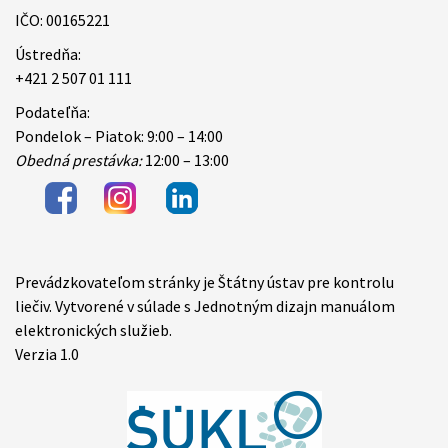
IČO: 00165221
Ústredňa:
+421 2 507 01 111
Podateľňa:
Pondelok – Piatok: 9:00 – 14:00
Obedná prestávka:
12:00 – 13:00
Prevádzkovateľom stránky je Štátny ústav pre kontrolu
Items
liečiv. Vytvorené v súlade s Jednotným dizajn manuálom
elektronických služieb.
Verzia 1.0