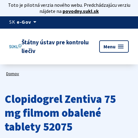
Toto je pilotná verzia nového webu. Predchádzajúcu verziu
nájdete na
povodny.sukl.sk
arrow_drop_down
SK
e-Gov
Štátny ústav pre kontrolu
menu
Menu
liečiv
Domov
Clopidogrel Zentiva 75
mg filmom obalené
tablety 52075