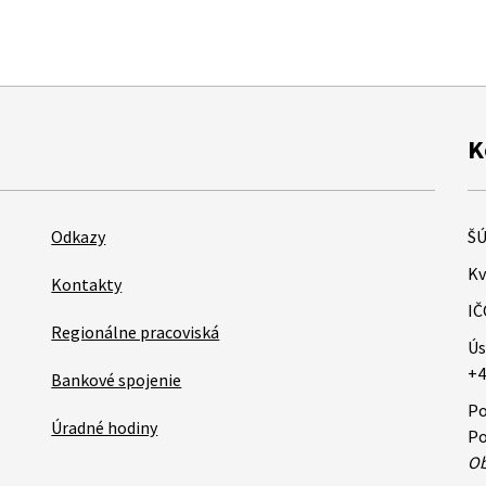
K
Odkazy
ŠÚ
Kv
Kontakty
IČ
Regionálne pracoviská
Ús
+4
Bankové spojenie
Po
Úradné hodiny
Po
Ob