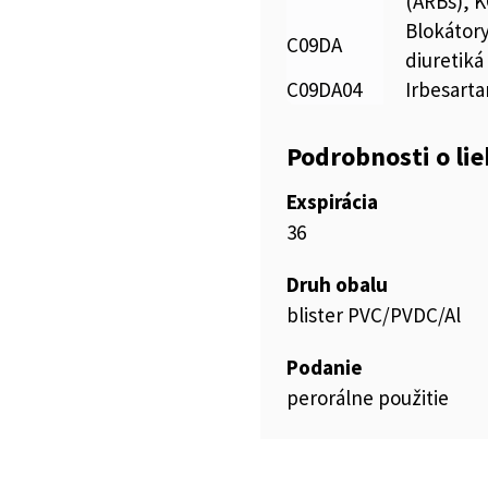
(ARBs), 
Blokátory
C09DA
diuretiká
C09DA04
Irbesarta
Podrobnosti o li
Exspirácia
36
Druh obalu
blister PVC/PVDC/Al
Podanie
perorálne použitie