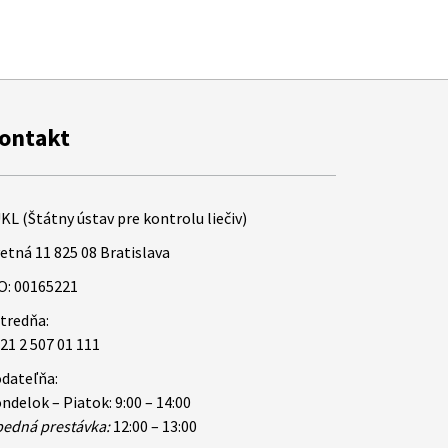
ontakt
KL (Štátny ústav pre kontrolu liečiv)
etná 11 825 08 Bratislava
O: 00165221
tredňa:
21 2 507 01 111
dateľňa:
ndelok – Piatok: 9:00 – 14:00
edná prestávka:
12:00 – 13:00