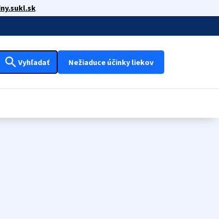
ny.sukl.sk
search
Vyhľadať
Nežiaduce účinky liekov