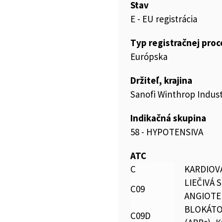
Stav
E - EU registrácia
Typ registračnej pro
Európska
Držiteľ, krajina
Sanofi Winthrop Indust
Indikačná skupina
58 - HYPOTENSIVA
ATC
C
KARDIOV
LIEČIVÁ 
C09
ANGIOTE
BLOKÁTO
C09D