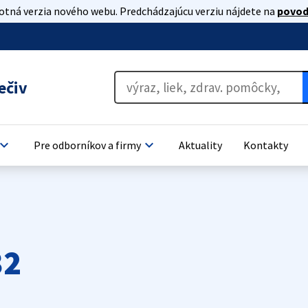
lotná verzia nového webu. Predchádzajúcu verziu nájdete na
povod
ečiv
oard_arrow_down
keyboard_arrow_down
Pre odborníkov a firmy
Aktuality
Kontakty
32