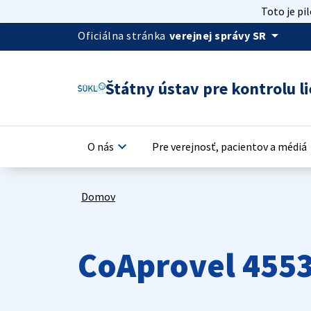
Toto je pi
arrow_drop_down
Oficiálna stránka
verejnej správy SR
Štátny ústav pre kontrolu li
keyboard_arrow_down
keyb
O nás
Pre verejnosť, pacientov a médiá
Domov
CoAprovel 455