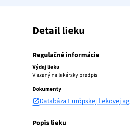
Detail lieku
Regulačné informácie
Výdaj lieku
Viazaný na lekársky predpis
Dokumenty
Databáza Európskej liekovej a
open_in_new
Popis lieku