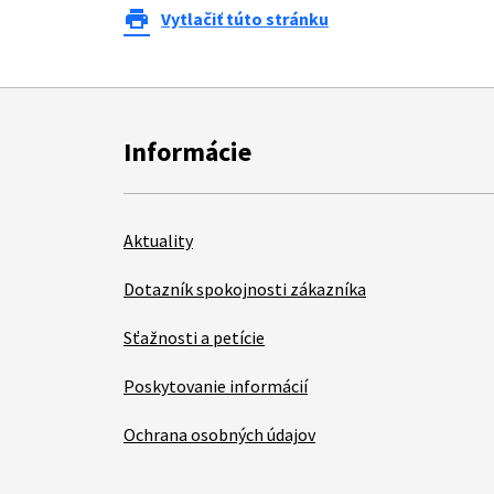
print
Vytlačiť túto stránku
Informácie
Aktuality
Dotazník spokojnosti zákazníka
Sťažnosti a petície
Poskytovanie informácií
Ochrana osobných údajov