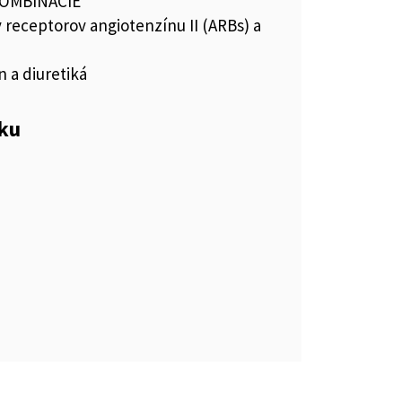
KOMBINÁCIE
 receptorov angiotenzínu II (ARBs) a
n a diuretiká
eku