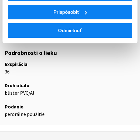
N
Centrálna nervová sústava
Prispôsobiť
N05
Psycholeptiká
N05A
Antipsychotiká
N05AH
Diazepíny, oxazepíny, tiazepíny a oxepíny
Odmietnuť
N05AH04
Kvetiapín
Podrobnosti o lieku
Exspirácia
36
Druh obalu
blister PVC/Al
Podanie
perorálne použitie