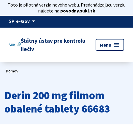
Toto je pilotná verzia nového webu. Predchádzajúcu verziu
nájdete na
povodny.sukl.sk
arrow_drop_down
SK
e-Gov
Štátny ústav pre kontrolu
menu
Menu
liečiv
Domov
Derin 200 mg filmom
obalené tablety 66683