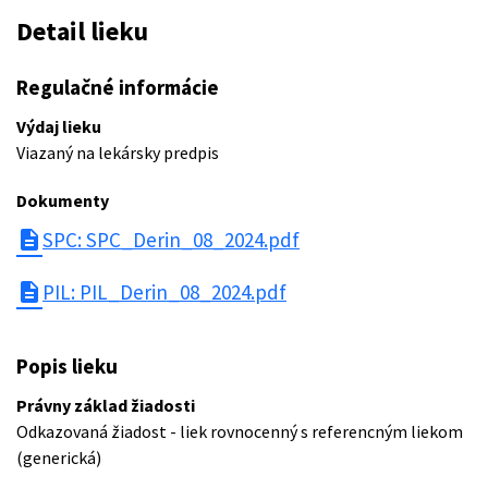
Detail lieku
Regulačné informácie
Výdaj lieku
Viazaný na lekársky predpis
Dokumenty
description
SPC: SPC_Derin_08_2024.pdf
description
PIL: PIL_Derin_08_2024.pdf
Popis lieku
Právny základ žiadosti
Odkazovaná žiadost - liek rovnocenný s referencným liekom
(generická)