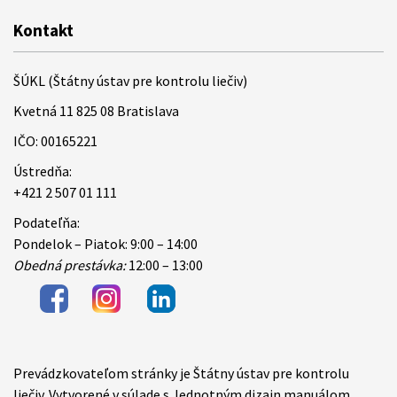
Kontakt
ŠÚKL (Štátny ústav pre kontrolu liečiv)
Kvetná 11 825 08 Bratislava
IČO: 00165221
Ústredňa:
+421 2 507 01 111
Podateľňa:
Pondelok – Piatok: 9:00 – 14:00
Obedná prestávka:
12:00 – 13:00
Prevádzkovateľom stránky je Štátny ústav pre kontrolu
Items
liečiv. Vytvorené v súlade s Jednotným dizajn manuálom