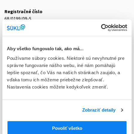
Registračné číslo
68/0199/09-S
Doplnok
tbl flm 60(10x6)x200 mg (blis.PVC/Al)
Aby všetko fungovalo tak, ako má...
Stav
Používame súbory cookies. Niektoré sú nevyhnutné pre
D - Registrácia bez obmedzenia platnosti
správne fungovanie nášho webu, iné nám pomáhajú
Typ registračnej procedúry
lepšie spoznať, čo Vás na našich stránkach zaujalo, a
Decentralizovaná
vďaka tomu ich môžeme priebežne zlepšovať.
Nastavenia cookies môžete kedykoľvek zmeniť.
Držiteľ, krajina
Vipharm S.A., Poľsko
Zobraziť detaily
Indikačná skupina
68 - ANTIPSYCHOTICA (NEUROLEPTICA)
Povoliť všetko
ATC