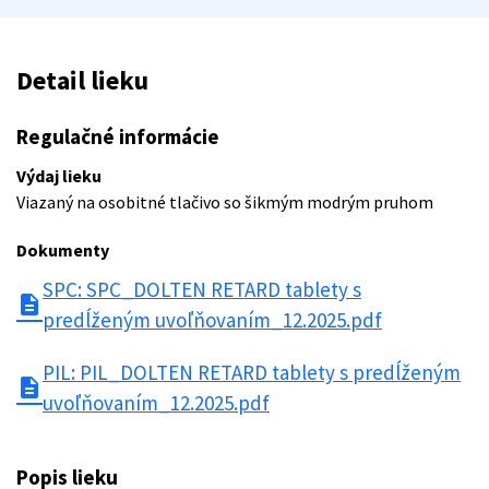
Detail lieku
Regulačné informácie
Výdaj lieku
Viazaný na osobitné tlačivo so šikmým modrým pruhom
Dokumenty
SPC: SPC_DOLTEN RETARD tablety s
description
predĺženým uvoľňovaním_12.2025.pdf
PIL: PIL_DOLTEN RETARD tablety s predĺženým
description
uvoľňovaním_12.2025.pdf
Popis lieku