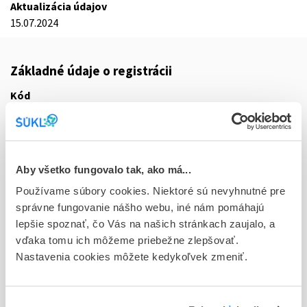
Aktualizácia údajov
15.07.2024
Základné údaje o registrácii
Kód
6339E
Registračné číslo
65/0133/24-S
Aby všetko fungovalo tak, ako má...
Doplnok
Používame súbory cookies. Niektoré sú nevyhnutné pre
tbl plg 7x100 mg (blis.PVC/PE/PVDC/Al)
správne fungovanie nášho webu, iné nám pomáhajú
lepšie spoznať, čo Vás na našich stránkach zaujalo, a
Stav
vďaka tomu ich môžeme priebežne zlepšovať.
R - Aktuálna registrácia
Nastavenia cookies môžete kedykoľvek zmeniť.
Typ registračnej procedúry
Decentralizovaná