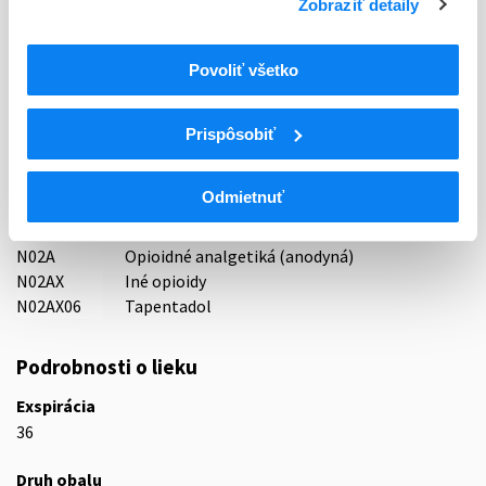
Zobraziť detaily
Držiteľ, krajina
MEDOCHEMIE Ltd., Cyprus
Povoliť všetko
Indikačná skupina
65 - ANALGETICA - ANODYNA
Prispôsobiť
ATC
Odmietnuť
N
Centrálna nervová sústava
N02
Analgetiká
N02A
Opioidné analgetiká (anodyná)
N02AX
Iné opioidy
N02AX06
Tapentadol
Podrobnosti o lieku
Exspirácia
36
Druh obalu