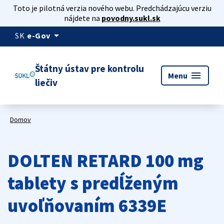
Toto je pilotná verzia nového webu. Predchádzajúcu verziu
nájdete na
povodny.sukl.sk
arrow_drop_down
SK
e-Gov
Štátny ústav pre kontrolu
menu
Menu
liečiv
Domov
DOLTEN RETARD 100 mg
tablety s predĺženým
uvoľňovaním 6339E