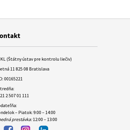
ontakt
KL (Štátny ústav pre kontrolu liečiv)
etná 11 825 08 Bratislava
O: 00165221
tredňa:
21 2 507 01 111
dateľňa:
ndelok – Piatok: 9:00 – 14:00
edná prestávka:
12:00 – 13:00