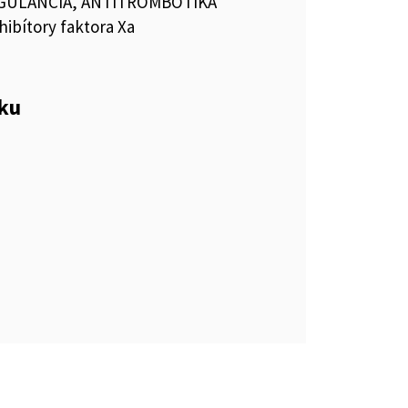
GULANCIÁ, ANTITROMBOTIKÁ
hibítory faktora Xa
n
eku