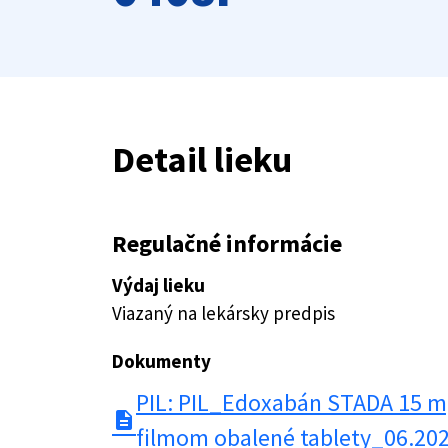
Detail lieku
Regulačné informácie
Výdaj lieku
Viazaný na lekársky predpis
Dokumenty
PIL: PIL_Edoxabán STADA 15 m
description
filmom obalené tablety_06.20