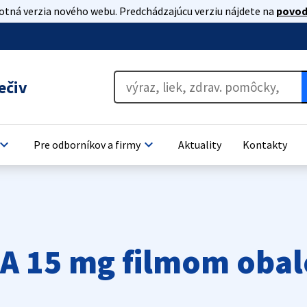
lotná verzia nového webu. Predchádzajúcu verziu nájdete na
povod
ečiv
oard_arrow_down
keyboard_arrow_down
Pre odborníkov a firmy
Aktuality
Kontakty
 15 mg filmom obal