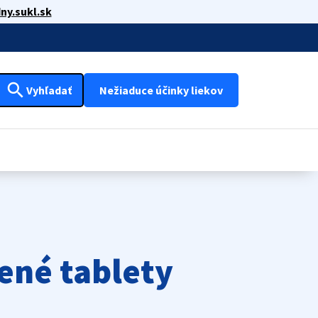
ny.sukl.sk
search
Vyhľadať
Nežiaduce účinky liekov
ené tablety