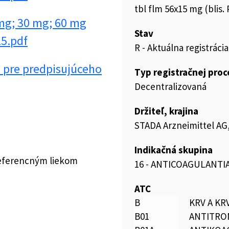
tbl flm 56x15 mg (blis.
g; 30 mg; 60 mg
Stav
25.pdf
R - Aktuálna registrácia
pre predpisujúceho
Typ registračnej pro
Decentralizovaná
Držiteľ, krajina
STADA Arzneimittel A
Indikačná skupina
referencným liekom
16 - ANTICOAGULANTIA
ATC
B
KRV A K
B01
ANTITRO