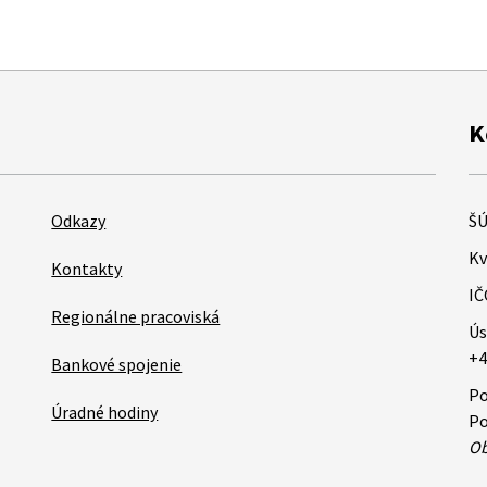
K
Odkazy
ŠÚ
Kv
Kontakty
IČ
Regionálne pracoviská
Ús
+4
Bankové spojenie
Po
Úradné hodiny
Po
Ob