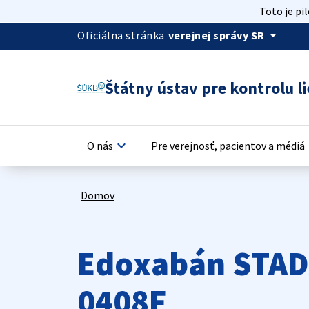
Toto je pi
arrow_drop_down
Oficiálna stránka
verejnej správy SR
Štátny ústav pre kontrolu li
keyboard_arrow_down
keyb
O nás
Pre verejnosť, pacientov a médiá
Domov
Edoxabán STADA
0408F