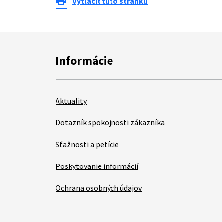
print
Vytlačiť túto stránku
Informácie
Aktuality
Dotazník spokojnosti zákazníka
Sťažnosti a petície
Poskytovanie informácií
Ochrana osobných údajov