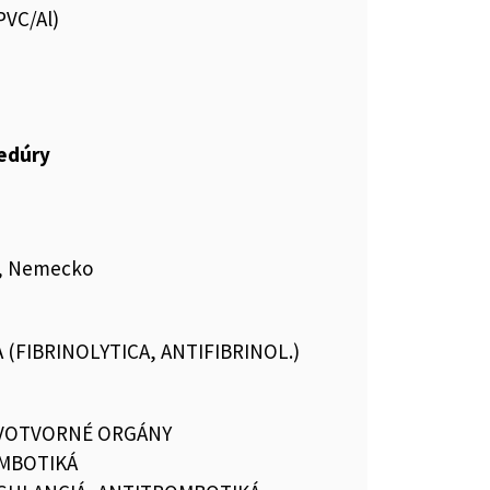
 PVC/Al)
cedúry
G, Nemecko
 (FIBRINOLYTICA, ANTIFIBRINOL.)
RVOTVORNÉ ORGÁNY
MBOTIKÁ