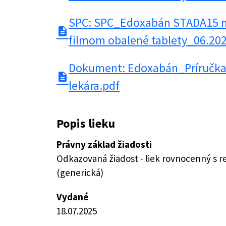
SPC: SPC_Edoxabán STADA15 m
description
filmom obalené tablety_06.20
Dokument: Edoxabán_Príručka 
description
lekára.pdf
Popis lieku
Právny základ žiadosti
Odkazovaná žiadost - liek rovnocenný s 
(generická)
Vydané
18.07.2025