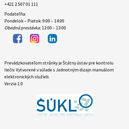
+421 2 507 01 111
Podateľňa:
Pondelok – Piatok: 9:00 – 14:00
Obedná prestávka:
12:00 – 13:00
Prevádzkovateľom stránky je Štátny ústav pre kontrolu
Items
liečiv. Vytvorené v súlade s Jednotným dizajn manuálom
elektronických služieb.
Verzia 1.0