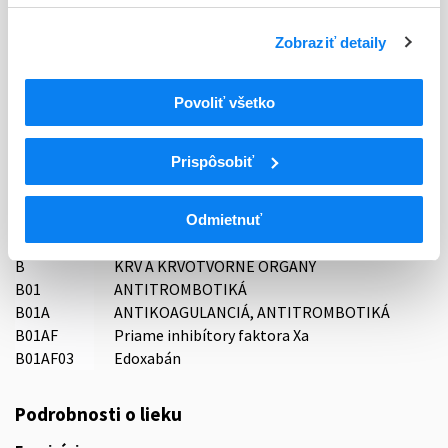
Typ registračnej procedúry
Zobraziť detaily
Decentralizovaná
Povoliť všetko
Držiteľ, krajina
STADA Arzneimittel AG, Nemecko
Prispôsobiť
Indikačná skupina
16 - ANTICOAGULANTIA (FIBRINOLYTICA, ANTIFIBRINOL.)
Odmietnuť
ATC
B
KRV A KRVOTVORNÉ ORGÁNY
B01
ANTITROMBOTIKÁ
B01A
ANTIKOAGULANCIÁ, ANTITROMBOTIKÁ
B01AF
Priame inhibítory faktora Xa
B01AF03
Edoxabán
Podrobnosti o lieku