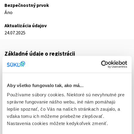
Bezpečnostný prvok
Áno
Aktualizácia údajov
24.07.2025
Základné údaje o registrácii
Kód
0514F
Registračné číslo
Aby všetko fungovalo tak, ako má...
16/0231/25-S
Používame súbory cookies. Niektoré sú nevyhnutné pre
správne fungovanie nášho webu, iné nám pomáhajú
Doplnok
lepšie spoznať, čo Vás na našich stránkach zaujalo, a
tbl flm 50x1x60 mg (blis. PVC/Al) - jednotk.bal.
vďaka tomu ich môžeme priebežne zlepšovať.
Nastavenia cookies môžete kedykoľvek zmeniť.
Stav
R - Aktuálna registrácia