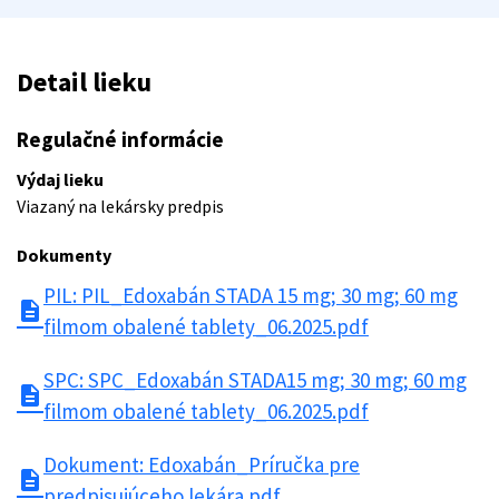
Detail lieku
Regulačné informácie
Výdaj lieku
Viazaný na lekársky predpis
Dokumenty
PIL: PIL_Edoxabán STADA 15 mg; 30 mg; 60 mg
description
filmom obalené tablety_06.2025.pdf
SPC: SPC_Edoxabán STADA15 mg; 30 mg; 60 mg
description
filmom obalené tablety_06.2025.pdf
Dokument: Edoxabán_Príručka pre
description
predpisujúceho lekára.pdf