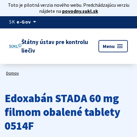
Toto je pilotná verzia nového webu. Predchádzajúcu verziu
nájdete na
povodny.sukl.sk
arrow_drop_down
SK
e-Gov
Štátny ústav pre kontrolu
menu
Menu
liečiv
Domov
Edoxabán STADA 60 mg
filmom obalené tablety
0514F