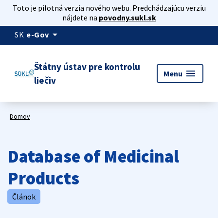
Toto je pilotná verzia nového webu. Predchádzajúcu verziu
nájdete na
povodny.sukl.sk
arrow_drop_down
SK
e-Gov
Štátny ústav pre kontrolu
menu
Menu
liečiv
Domov
Database of Medicinal
Products
Článok