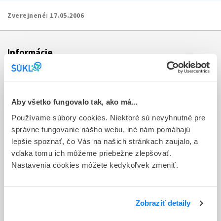
Zverejnené:
17.05.2006
Informácie
Aktuality
Dotazník spokojnosti zákazníka
Aby všetko fungovalo tak, ako má...
Používame súbory cookies. Niektoré sú nevyhnutné pre
Sťažnosti a petície
správne fungovanie nášho webu, iné nám pomáhajú
Poskytovanie informácií
lepšie spoznať, čo Vás na našich stránkach zaujalo, a
vďaka tomu ich môžeme priebežne zlepšovať.
Ochrana osobných údajov
Nastavenia cookies môžete kedykoľvek zmeniť.
Odkazy
Kontakty
Zobraziť detaily
Regionálne pracoviská