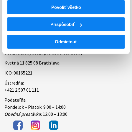
Povoliť všetko
Bankové spojenie
Úradné hodiny
Prispôsobiť
Kontakt
Odmietnuť
ŠÚKL (Štátny ústav pre kontrolu liečiv)
Kvetná 11 825 08 Bratislava
IČO: 00165221
Ústredňa:
+421 2 507 01 111
Podateľňa:
Pondelok – Piatok: 9:00 – 14:00
Obedná prestávka:
12:00 – 13:00