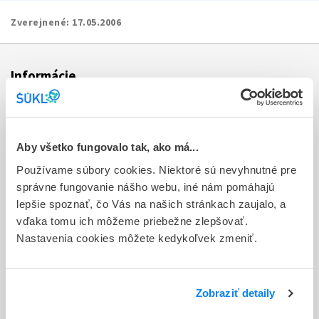
Zverejnené:
17.05.2006
Informácie
Aktuality
Dotazník spokojnosti zákazníka
Aby všetko fungovalo tak, ako má...
Používame súbory cookies. Niektoré sú nevyhnutné pre
Sťažnosti a petície
správne fungovanie nášho webu, iné nám pomáhajú
Poskytovanie informácií
lepšie spoznať, čo Vás na našich stránkach zaujalo, a
vďaka tomu ich môžeme priebežne zlepšovať.
Ochrana osobných údajov
Nastavenia cookies môžete kedykoľvek zmeniť.
Odkazy
Kontakty
Zobraziť detaily
Regionálne pracoviská