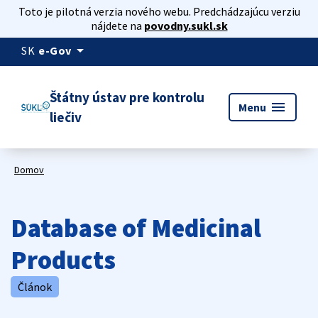
Toto je pilotná verzia nového webu. Predchádzajúcu verziu
nájdete na
povodny.sukl.sk
arrow_drop_down
SK
e-Gov
Štátny ústav pre kontrolu
menu
Menu
liečiv
Domov
Database of Medicinal
Products
Článok