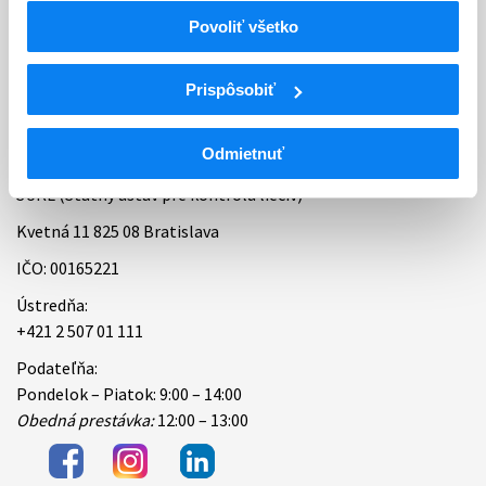
Povoliť všetko
Bankové spojenie
Úradné hodiny
Prispôsobiť
Kontakt
Odmietnuť
ŠÚKL (Štátny ústav pre kontrolu liečiv)
Kvetná 11 825 08 Bratislava
IČO: 00165221
Ústredňa:
+421 2 507 01 111
Podateľňa:
Pondelok – Piatok: 9:00 – 14:00
Obedná prestávka:
12:00 – 13:00