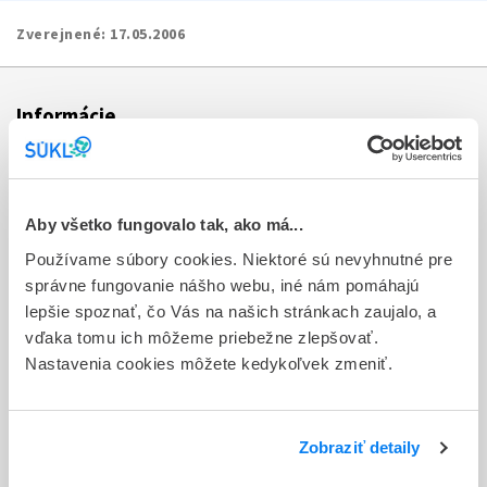
Zverejnené:
17.05.2006
Informácie
Aktuality
Dotazník spokojnosti zákazníka
Aby všetko fungovalo tak, ako má...
Používame súbory cookies. Niektoré sú nevyhnutné pre
Sťažnosti a petície
správne fungovanie nášho webu, iné nám pomáhajú
Poskytovanie informácií
lepšie spoznať, čo Vás na našich stránkach zaujalo, a
vďaka tomu ich môžeme priebežne zlepšovať.
Ochrana osobných údajov
Nastavenia cookies môžete kedykoľvek zmeniť.
Odkazy
Kontakty
Zobraziť detaily
Regionálne pracoviská