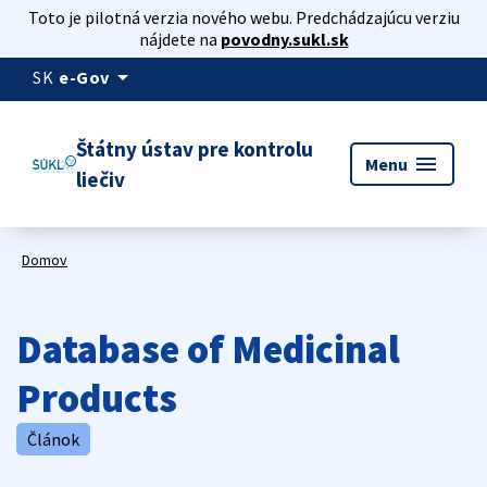
Toto je pilotná verzia nového webu. Predchádzajúcu verziu
nájdete na
povodny.sukl.sk
arrow_drop_down
SK
e-Gov
Štátny ústav pre kontrolu
menu
Menu
liečiv
Domov
Database of Medicinal
Products
Článok