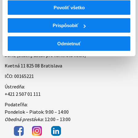
Povoliť všetko
Bankové spojenie
Úradné hodiny
Prispôsobiť
Kontakt
Odmietnuť
ŠÚKL (Štátny ústav pre kontrolu liečiv)
Kvetná 11 825 08 Bratislava
IČO: 00165221
Ústredňa:
+421 2 507 01 111
Podateľňa:
Pondelok – Piatok: 9:00 – 14:00
Obedná prestávka:
12:00 – 13:00