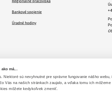
Regionálne pracoviská
Ús
+4
Bankové spojenie
Po
Úradné hodiny
Po
Ob
 ako má...
ovateľa
RSS
Oznamy
Databázy a servis
Základné zásady 
. Niektoré sú nevyhnutné pre správne fungovanie nášho webu,
 čo Vás na našich stránkach zaujalo, a vďaka tomu ich môžeme
ntrolu liečiv. Vytvorené v súlade s Jednotným dizajn manuálom el
okies môžete kedykoľvek zmeniť.