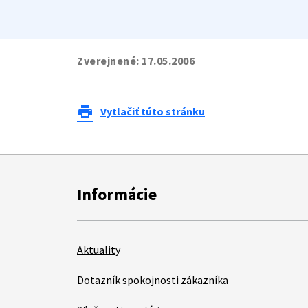
Zverejnené:
17.05.2006
print
Vytlačiť túto stránku
Informácie
Aktuality
Dotazník spokojnosti zákazníka