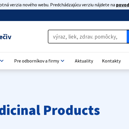
lotná verzia nového webu. Predchádzajúcu verziu nájdete na
povod
ečiv
oard_arrow_down
keyboard_arrow_down
Pre odborníkov a firmy
Aktuality
Kontakty
dicinal Products