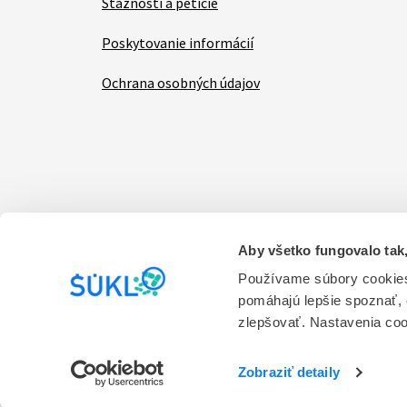
Sťažnosti a petície
Poskytovanie informácií
Ochrana osobných údajov
Aby všetko fungovalo tak,
Items
Vyhlásenie o prístupnosti
Kontakt na prevádzk
Používame súbory cookies
pomáhajú lepšie spoznať,
Prevádzkovateľom stránky je Štátny ústav pre ko
zlepšovať. Nastavenia co
služieb.
Verzia 1.0
Zobraziť detaily