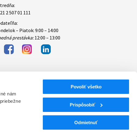
tredňa:
21 2 507 01 111
dateľňa:
ndelok – Piatok: 9:00 – 14:00
edná prestávka:
12:00 – 13:00
Povoliť všetko
bezpečnosti
 iné nám
 priebežne
ektronických
Prispôsobiť
Odmietnuť