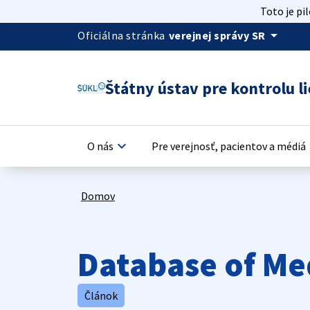
Toto je pi
arrow_drop_down
Oficiálna stránka
verejnej správy SR
Štátny ústav pre kontrolu li
keyboard_arrow_down
keyb
O nás
Pre verejnosť, pacientov a médiá
Domov
Database of Me
Článok