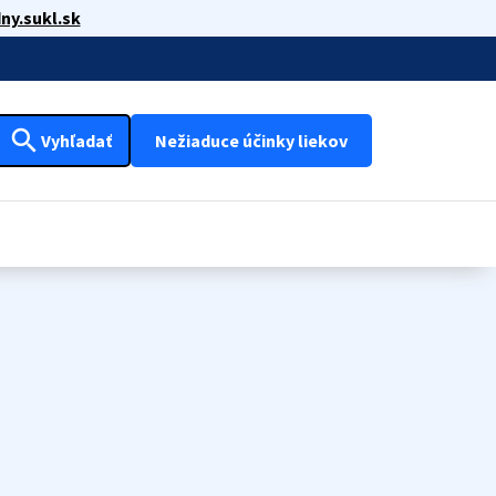
ny.sukl.sk
search
Vyhľadať
Nežiaduce účinky liekov