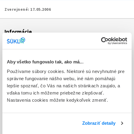
Zverejnené:
17.05.2006
Informácie
Aktuality
Dotazník spokojnosti zákazníka
Aby všetko fungovalo tak, ako má...
Používame súbory cookies. Niektoré sú nevyhnutné pre
Sťažnosti a petície
správne fungovanie nášho webu, iné nám pomáhajú
Poskytovanie informácií
lepšie spoznať, čo Vás na našich stránkach zaujalo, a
vďaka tomu ich môžeme priebežne zlepšovať.
Ochrana osobných údajov
Nastavenia cookies môžete kedykoľvek zmeniť.
Odkazy
Kontakty
Zobraziť detaily
Regionálne pracoviská