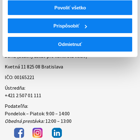
Povoliť všetko
Bankové spojenie
Úradné hodiny
Prispôsobiť
Kontakt
Odmietnuť
ŠÚKL (Štátny ústav pre kontrolu liečiv)
Kvetná 11 825 08 Bratislava
IČO: 00165221
Ústredňa:
+421 2 507 01 111
Podateľňa:
Pondelok – Piatok: 9:00 – 14:00
Obedná prestávka:
12:00 – 13:00