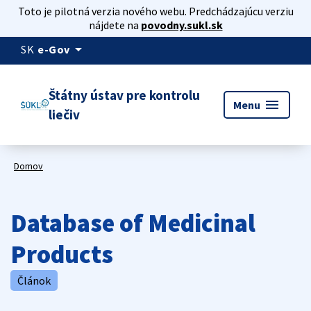
Toto je pilotná verzia nového webu. Predchádzajúcu verziu
nájdete na
povodny.sukl.sk
arrow_drop_down
SK
e-Gov
Štátny ústav pre kontrolu
menu
Menu
liečiv
Domov
Database of Medicinal
Products
Článok