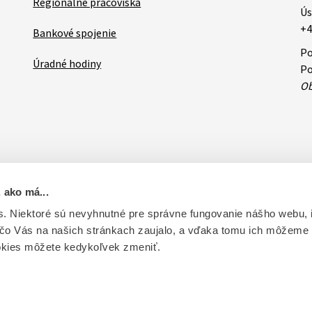
Regionálne pracoviská
Ús
+4
Bankové spojenie
Po
Úradné hodiny
Po
Ob
 ako má...
ovateľa
RSS
Oznamy
Databázy a servis
Základné zásady 
. Niektoré sú nevyhnutné pre správne fungovanie nášho webu,
 čo Vás na našich stránkach zaujalo, a vďaka tomu ich môžeme
ntrolu liečiv. Vytvorené v súlade s Jednotným dizajn manuálom el
okies môžete kedykoľvek zmeniť.