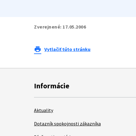
Zverejnené:
17.05.2006
print
Vytlačiť túto stránku
Informácie
Aktuality
Dotazník spokojnosti zákazníka