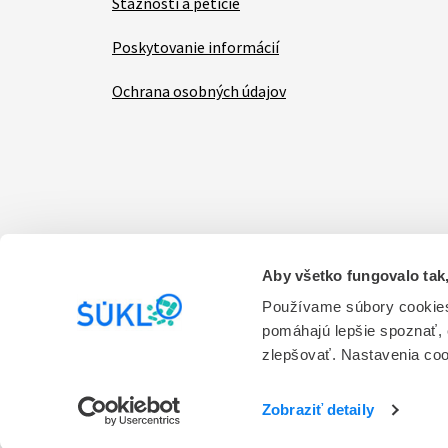
Sťažnosti a petície
Poskytovanie informácií
Ochrana osobných údajov
Aby všetko fungovalo tak,
Items
Vyhlásenie o prístupnosti
Kontakt na prevádzk
Používame súbory cookies
pomáhajú lepšie spoznať,
Prevádzkovateľom stránky je Štátny ústav pre ko
zlepšovať. Nastavenia co
služieb.
Verzia 1.0
Zobraziť detaily