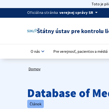
Toto je pi
arrow_drop_down
Oficiálna stránka
verejnej správy SR
Štátny ústav pre kontrolu li
keyboard_arrow_down
keyb
O nás
Pre verejnosť, pacientov a médiá
Domov
Database of Me
Článok