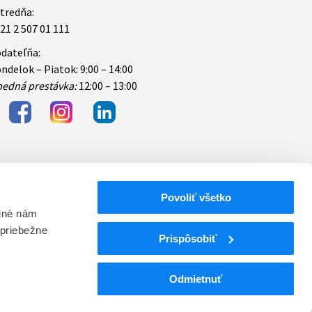
tredňa:
21 2 507 01 111
dateľňa:
ndelok – Piatok: 9:00 – 14:00
edná prestávka:
12:00 – 13:00
Povoliť všetko
bezpečnosti
 iné nám
 priebežne
ektronických
Prispôsobiť
Odmietnuť