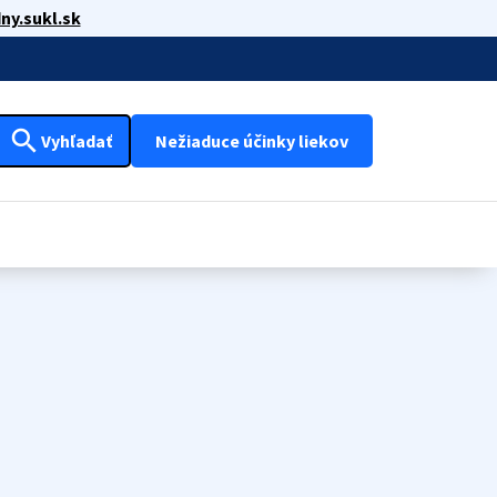
ny.sukl.sk
search
Vyhľadať
Nežiaduce účinky liekov