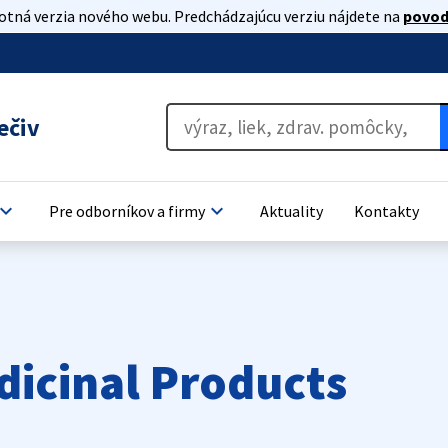
lotná verzia nového webu. Predchádzajúcu verziu nájdete na
povod
ečiv
oard_arrow_down
keyboard_arrow_down
Pre odborníkov a firmy
Aktuality
Kontakty
dicinal Products