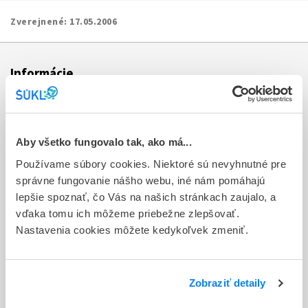
Zverejnené:
17.05.2006
Informácie
Aktuality
Dotazník spokojnosti zákazníka
Aby všetko fungovalo tak, ako má...
Používame súbory cookies. Niektoré sú nevyhnutné pre
Sťažnosti a petície
správne fungovanie nášho webu, iné nám pomáhajú
Poskytovanie informácií
lepšie spoznať, čo Vás na našich stránkach zaujalo, a
vďaka tomu ich môžeme priebežne zlepšovať.
Ochrana osobných údajov
Nastavenia cookies môžete kedykoľvek zmeniť.
Odkazy
Kontakty
Zobraziť detaily
Regionálne pracoviská