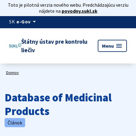
Toto je pilotná verzia nového webu. Predchádzajúcu verziu
nájdete na
povodny.sukl.sk
arrow_drop_down
SK
e-Gov
Štátny ústav pre kontrolu
menu
Menu
liečiv
Domov
Database of Medicinal
Products
Článok