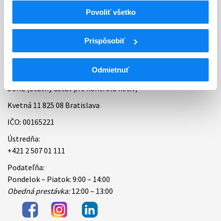
Povoliť všetko
Bankové spojenie
Úradné hodiny
Prispôsobiť
Kontakt
Odmietnuť
ŠÚKL (Štátny ústav pre kontrolu liečiv)
Kvetná 11 825 08 Bratislava
IČO: 00165221
Ústredňa:
+421 2 507 01 111
Podateľňa:
Pondelok – Piatok: 9:00 – 14:00
Obedná prestávka:
12:00 – 13:00