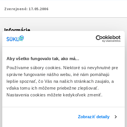
Zverejnené:
17.05.2006
Informácie
Aktuality
Dotazník spokojnosti zákazníka
Aby všetko fungovalo tak, ako má...
Používame súbory cookies. Niektoré sú nevyhnutné pre
Sťažnosti a petície
správne fungovanie nášho webu, iné nám pomáhajú
Poskytovanie informácií
lepšie spoznať, čo Vás na našich stránkach zaujalo, a
vďaka tomu ich môžeme priebežne zlepšovať.
Ochrana osobných údajov
Nastavenia cookies môžete kedykoľvek zmeniť.
Odkazy
Kontakty
Zobraziť detaily
Regionálne pracoviská