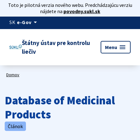
Toto je pilotná verzia nového webu. Predchádzajúcu verziu
nájdete na
povodny.sukl.sk
arrow_drop_down
SK
e-Gov
Štátny ústav pre kontrolu
menu
Menu
liečiv
Domov
Database of Medicinal
Products
Článok