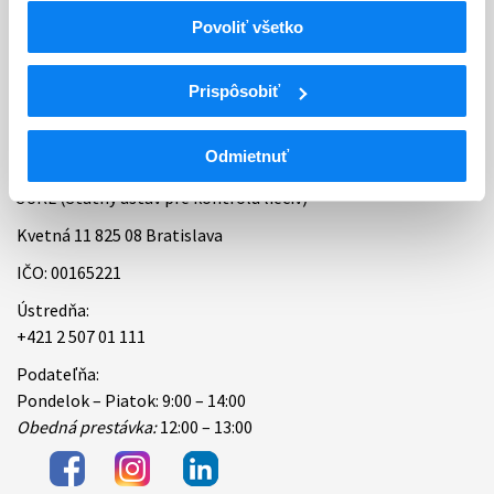
Povoliť všetko
Bankové spojenie
Úradné hodiny
Prispôsobiť
Kontakt
Odmietnuť
ŠÚKL (Štátny ústav pre kontrolu liečiv)
Kvetná 11 825 08 Bratislava
IČO: 00165221
Ústredňa:
+421 2 507 01 111
Podateľňa:
Pondelok – Piatok: 9:00 – 14:00
Obedná prestávka:
12:00 – 13:00