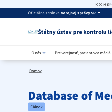
Toto je pi
arrow_drop_down
Oficiálna stránka
verejnej správy SR
Štátny ústav pre kontrolu li
keyboard_arrow_down
keyb
O nás
Pre verejnosť, pacientov a médiá
Domov
Database of Me
Článok