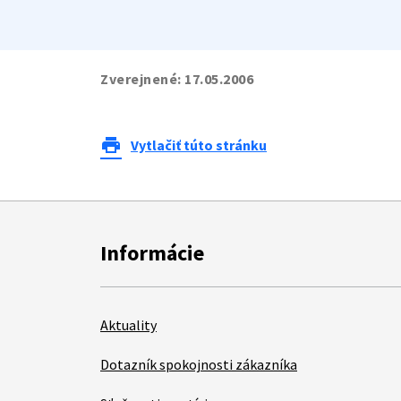
Zverejnené:
17.05.2006
print
Vytlačiť túto stránku
Informácie
Aktuality
Dotazník spokojnosti zákazníka