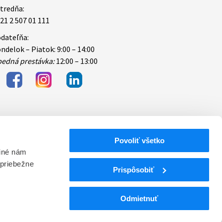
tredňa:
21 2 507 01 111
dateľňa:
ndelok – Piatok: 9:00 – 14:00
edná prestávka:
12:00 – 13:00
Povoliť všetko
bezpečnosti
 iné nám
 priebežne
ektronických
Prispôsobiť
Odmietnuť