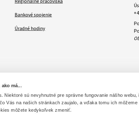
Regionálne pracoviská
Ús
+4
Bankové spojenie
Po
Úradné hodiny
Po
Ob
 ako má...
ovateľa
RSS
Oznamy
Databázy a servis
Základné zásady 
. Niektoré sú nevyhnutné pre správne fungovanie nášho webu,
 čo Vás na našich stránkach zaujalo, a vďaka tomu ich môžeme
ntrolu liečiv. Vytvorené v súlade s Jednotným dizajn manuálom el
okies môžete kedykoľvek zmeniť.