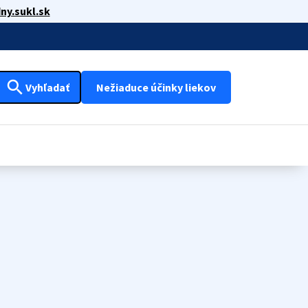
ny.sukl.sk
search
Vyhľadať
Nežiaduce účinky liekov