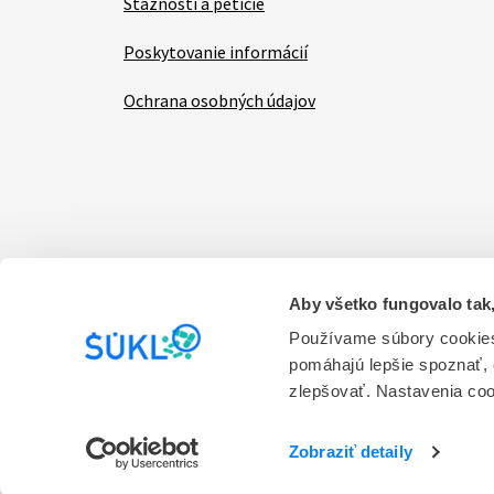
Sťažnosti a petície
Poskytovanie informácií
Ochrana osobných údajov
Aby všetko fungovalo tak,
Items
Vyhlásenie o prístupnosti
Kontakt na prevádzk
Používame súbory cookies
pomáhajú lepšie spoznať,
Prevádzkovateľom stránky je Štátny ústav pre ko
zlepšovať. Nastavenia co
služieb.
Verzia 1.0
Zobraziť detaily