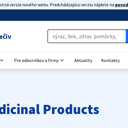
lotná verzia nového webu. Predchádzajúcu verziu nájdete na
povod
ečiv
oard_arrow_down
keyboard_arrow_down
Pre odborníkov a firmy
Aktuality
Kontakty
dicinal Products