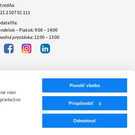
tredňa:
21 2 507 01 111
dateľňa:
ndelok – Piatok: 9:00 – 14:00
edná prestávka:
12:00 – 13:00
Povoliť všetko
bezpečnosti
 iné nám
 priebežne
ektronických
Prispôsobiť
Odmietnuť