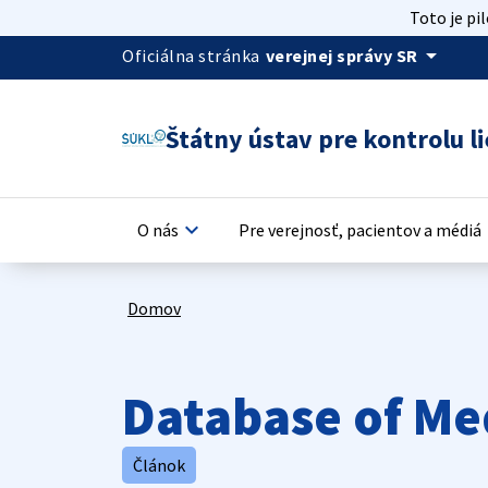
Toto je pi
arrow_drop_down
Oficiálna stránka
verejnej správy SR
Štátny ústav pre kontrolu li
keyboard_arrow_down
keyb
O nás
Pre verejnosť, pacientov a médiá
Domov
Database of Me
Článok