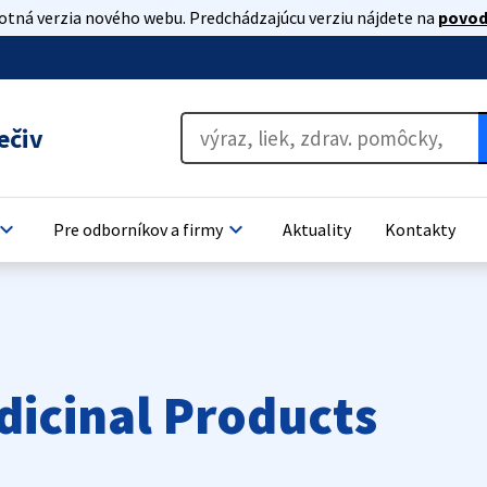
lotná verzia nového webu. Predchádzajúcu verziu nájdete na
povod
ečiv
oard_arrow_down
keyboard_arrow_down
Pre odborníkov a firmy
Aktuality
Kontakty
dicinal Products