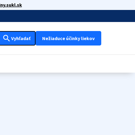
ny.sukl.sk
search
Vyhľadať
Nežiaduce účinky liekov