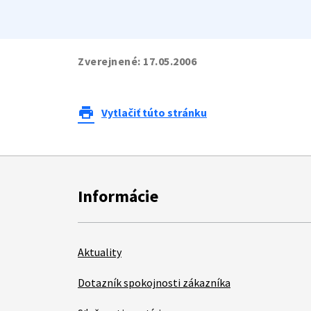
Zverejnené:
17.05.2006
print
Vytlačiť túto stránku
Informácie
Aktuality
Dotazník spokojnosti zákazníka