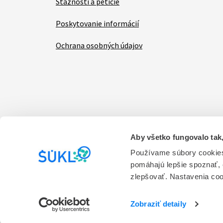
Sťažnosti a petície
Poskytovanie informácií
Ochrana osobných údajov
Aby všetko fungovalo tak,
Items
Vyhlásenie o prístupnosti
Kontakt na prevádzk
Používame súbory cookies
pomáhajú lepšie spoznať,
Prevádzkovateľom stránky je Štátny ústav pre ko
zlepšovať. Nastavenia co
služieb.
Verzia 1.0
Zobraziť detaily