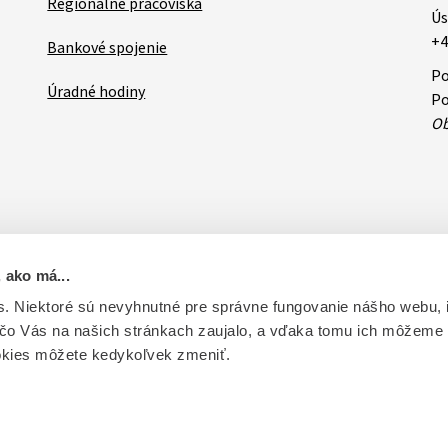
Regionálne pracoviská
Ús
+4
Bankové spojenie
Po
Úradné hodiny
Po
Ob
 ako má...
ovateľa
RSS
Oznamy
Databázy a servis
Základné zásady 
. Niektoré sú nevyhnutné pre správne fungovanie nášho webu,
 čo Vás na našich stránkach zaujalo, a vďaka tomu ich môžeme
ntrolu liečiv. Vytvorené v súlade s Jednotným dizajn manuálom el
okies môžete kedykoľvek zmeniť.