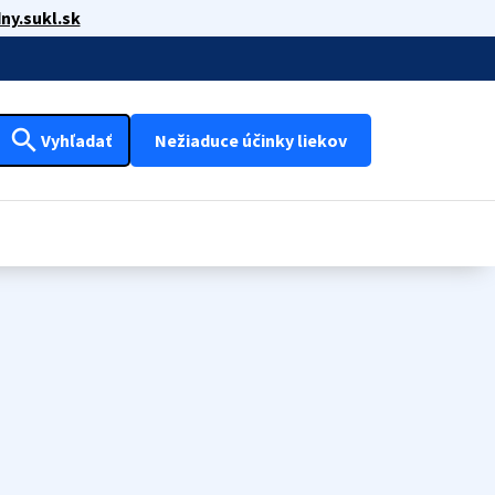
ny.sukl.sk
search
Vyhľadať
Nežiaduce účinky liekov