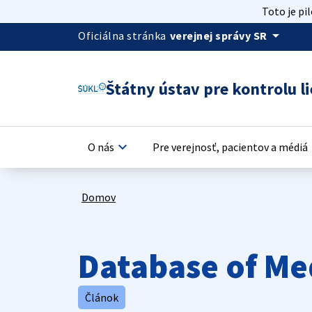
Toto je pi
arrow_drop_down
Oficiálna stránka
verejnej správy SR
Štátny ústav pre kontrolu li
keyboard_arrow_down
keyb
O nás
Pre verejnosť, pacientov a médiá
Domov
Database of Me
Článok