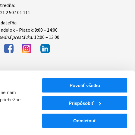
tredňa:
21 2 507 01 111
dateľňa:
ndelok – Piatok: 9:00 – 14:00
edná prestávka:
12:00 – 13:00
Povoliť všetko
bezpečnosti
 iné nám
 priebežne
ektronických
Prispôsobiť
Odmietnuť