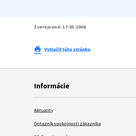
Zverejnené:
17.05.2006
print
Vytlačiť túto stránku
Informácie
Aktuality
Dotazník spokojnosti zákazníka