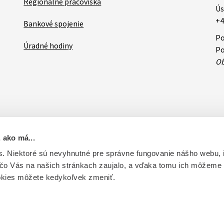
Regionálne pracoviská
Ús
+4
Bankové spojenie
Po
Úradné hodiny
Po
Ob
 ako má...
ovateľa
RSS
Oznamy
Databázy a servis
Základné zásady 
. Niektoré sú nevyhnutné pre správne fungovanie nášho webu,
 čo Vás na našich stránkach zaujalo, a vďaka tomu ich môžeme
ntrolu liečiv. Vytvorené v súlade s Jednotným dizajn manuálom el
okies môžete kedykoľvek zmeniť.