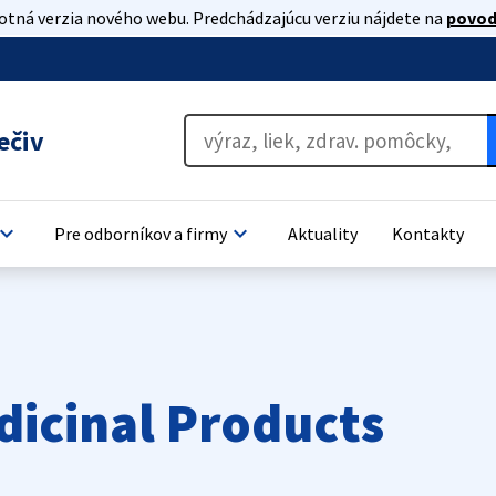
lotná verzia nového webu. Predchádzajúcu verziu nájdete na
povod
ečiv
oard_arrow_down
keyboard_arrow_down
Pre odborníkov a firmy
Aktuality
Kontakty
dicinal Products