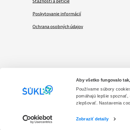
Sťažnosti a petície
Poskytovanie informácií
Ochrana osobných údajov
Aby všetko fungovalo tak,
Items
Vyhlásenie o prístupnosti
Kontakt na prevádzk
Používame súbory cookies
pomáhajú lepšie spoznať,
Prevádzkovateľom stránky je Štátny ústav pre ko
zlepšovať. Nastavenia co
služieb.
Verzia 1.0
Zobraziť detaily