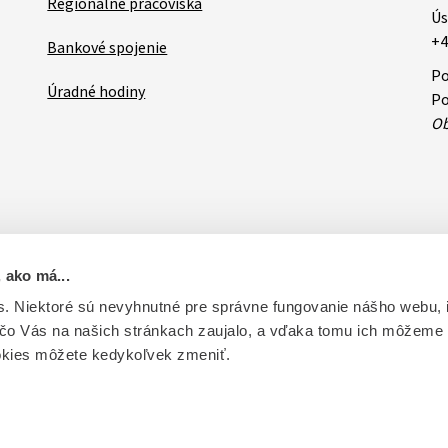
Regionálne pracoviská
Ús
+4
Bankové spojenie
Po
Úradné hodiny
Po
Ob
 ako má...
ovateľa
RSS
Oznamy
Databázy a servis
Základné zásady 
. Niektoré sú nevyhnutné pre správne fungovanie nášho webu,
 čo Vás na našich stránkach zaujalo, a vďaka tomu ich môžeme
ntrolu liečiv. Vytvorené v súlade s Jednotným dizajn manuálom el
okies môžete kedykoľvek zmeniť.