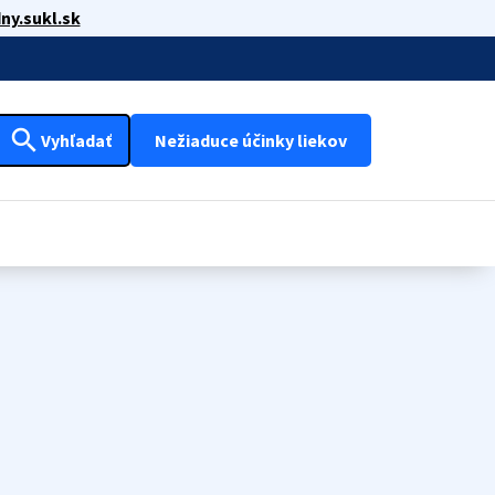
ny.sukl.sk
search
Vyhľadať
Nežiaduce účinky liekov