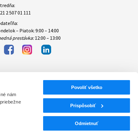
tredňa:
21 2 507 01 111
dateľňa:
ndelok – Piatok: 9:00 – 14:00
edná prestávka:
12:00 – 13:00
Povoliť všetko
bezpečnosti
 iné nám
 priebežne
ektronických
Prispôsobiť
Odmietnuť