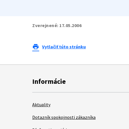
Zverejnené:
17.05.2006
print
Vytlačiť túto stránku
Informácie
Aktuality
Dotazník spokojnosti zákazníka