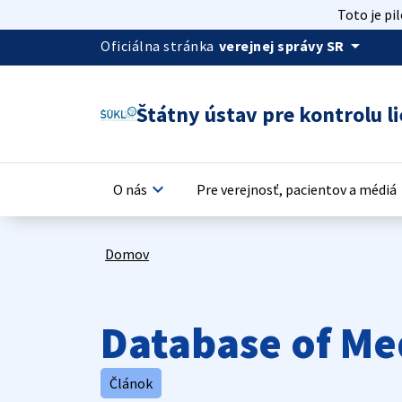
Toto je pi
arrow_drop_down
Oficiálna stránka
verejnej správy SR
Štátny ústav pre kontrolu li
keyboard_arrow_down
keyb
O nás
Pre verejnosť, pacientov a médiá
Domov
Database of Me
Článok