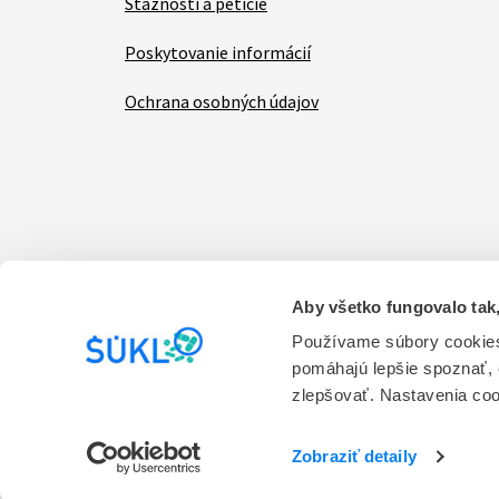
Sťažnosti a petície
Poskytovanie informácií
Ochrana osobných údajov
Aby všetko fungovalo tak,
Items
Vyhlásenie o prístupnosti
Kontakt na prevádzk
Používame súbory cookies
pomáhajú lepšie spoznať,
Prevádzkovateľom stránky je Štátny ústav pre ko
zlepšovať. Nastavenia co
služieb.
Verzia 1.0
Zobraziť detaily