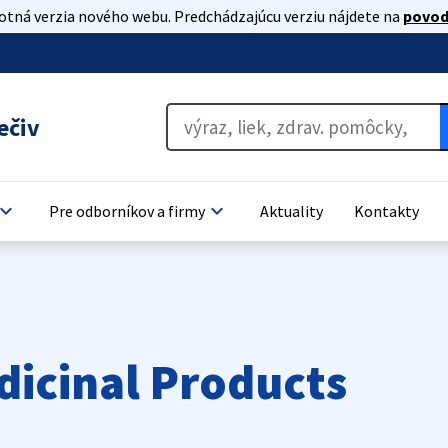
lotná verzia nového webu. Predchádzajúcu verziu nájdete na
povod
ečiv
oard_arrow_down
keyboard_arrow_down
Pre odborníkov a firmy
Aktuality
Kontakty
dicinal Products