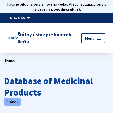
Toto je pilotná verzia nového webu. Predchádzajúcu verziu
nájdete na
povodny.sukl.sk
arrow_drop_down
SK
e-Gov
Štátny ústav pre kontrolu
menu
Menu
liečiv
Domov
Database of Medicinal
Products
Článok