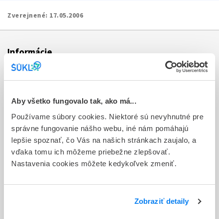
Zverejnené:
17.05.2006
Informácie
Aktuality
Dotazník spokojnosti zákazníka
Aby všetko fungovalo tak, ako má...
Používame súbory cookies. Niektoré sú nevyhnutné pre
Sťažnosti a petície
správne fungovanie nášho webu, iné nám pomáhajú
Poskytovanie informácií
lepšie spoznať, čo Vás na našich stránkach zaujalo, a
vďaka tomu ich môžeme priebežne zlepšovať.
Ochrana osobných údajov
Nastavenia cookies môžete kedykoľvek zmeniť.
Odkazy
Kontakty
Zobraziť detaily
Regionálne pracoviská