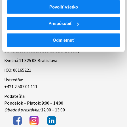
Povoliť všetko
Bankové spojenie
Úradné hodiny
Prispôsobiť
Kontakt
Odmietnuť
ŠÚKL (Štátny ústav pre kontrolu liečiv)
Kvetná 11 825 08 Bratislava
IČO: 00165221
Ústredňa:
+421 2 507 01 111
Podateľňa:
Pondelok – Piatok: 9:00 – 14:00
Obedná prestávka:
12:00 – 13:00