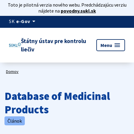
Toto je pilotná verzia nového webu. Predchádzajúcu verziu
nájdete na
povodny.sukl.sk
arrow_drop_down
SK
e-Gov
Štátny ústav pre kontrolu
menu
Menu
liečiv
Domov
Database of Medicinal
Products
Článok