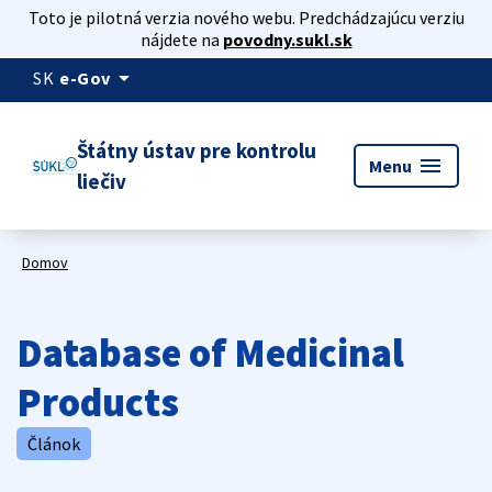
Toto je pilotná verzia nového webu. Predchádzajúcu verziu
nájdete na
povodny.sukl.sk
arrow_drop_down
SK
e-Gov
Štátny ústav pre kontrolu
menu
Menu
liečiv
Domov
Database of Medicinal
Products
Článok