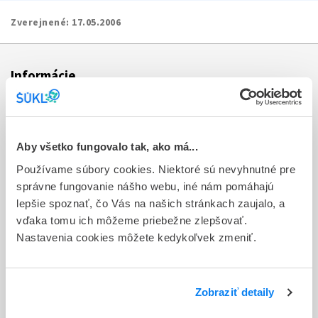
Zverejnené:
17.05.2006
Informácie
Aktuality
Dotazník spokojnosti zákazníka
Aby všetko fungovalo tak, ako má...
Používame súbory cookies. Niektoré sú nevyhnutné pre
Sťažnosti a petície
správne fungovanie nášho webu, iné nám pomáhajú
Poskytovanie informácií
lepšie spoznať, čo Vás na našich stránkach zaujalo, a
vďaka tomu ich môžeme priebežne zlepšovať.
Ochrana osobných údajov
Nastavenia cookies môžete kedykoľvek zmeniť.
Odkazy
Kontakty
Zobraziť detaily
Regionálne pracoviská