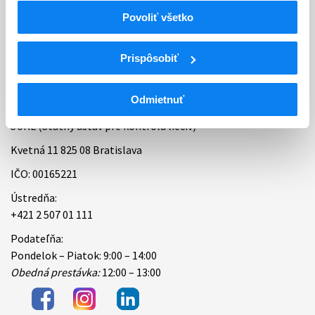
Povoliť všetko
Bankové spojenie
Úradné hodiny
Prispôsobiť
Kontakt
Odmietnuť
ŠÚKL (Štátny ústav pre kontrolu liečiv)
Kvetná 11 825 08 Bratislava
IČO: 00165221
Ústredňa:
+421 2 507 01 111
Podateľňa:
Pondelok – Piatok: 9:00 – 14:00
Obedná prestávka:
12:00 – 13:00