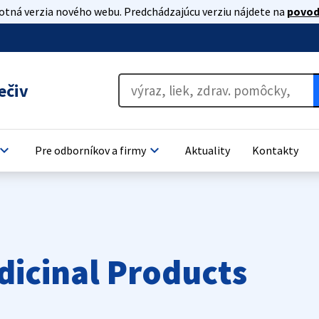
lotná verzia nového webu. Predchádzajúcu verziu nájdete na
povod
ečiv
oard_arrow_down
keyboard_arrow_down
Pre odborníkov a firmy
Aktuality
Kontakty
dicinal Products