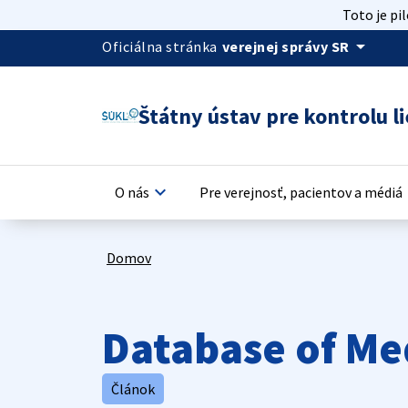
Toto je pi
arrow_drop_down
Oficiálna stránka
verejnej správy SR
Štátny ústav pre kontrolu li
keyboard_arrow_down
keyb
O nás
Pre verejnosť, pacientov a médiá
Domov
Database of Me
Článok