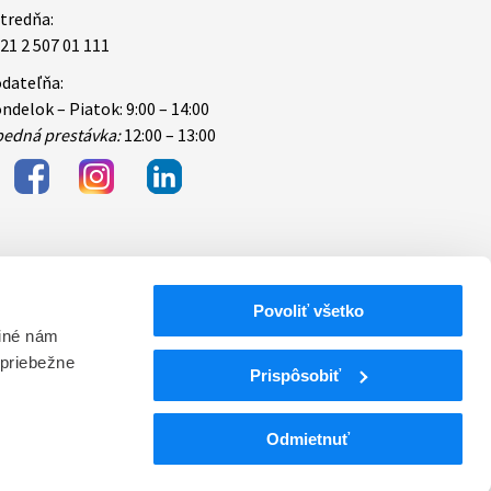
tredňa:
21 2 507 01 111
dateľňa:
ndelok – Piatok: 9:00 – 14:00
edná prestávka:
12:00 – 13:00
Povoliť všetko
bezpečnosti
 iné nám
 priebežne
ektronických
Prispôsobiť
Odmietnuť