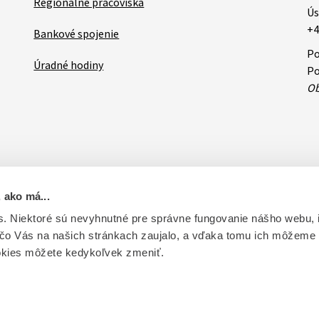
Regionálne pracoviská
Ús
+4
Bankové spojenie
Po
Úradné hodiny
Po
Ob
 ako má...
ovateľa
RSS
Oznamy
Databázy a servis
Základné zásady 
. Niektoré sú nevyhnutné pre správne fungovanie nášho webu,
 čo Vás na našich stránkach zaujalo, a vďaka tomu ich môžeme
ntrolu liečiv. Vytvorené v súlade s Jednotným dizajn manuálom el
okies môžete kedykoľvek zmeniť.