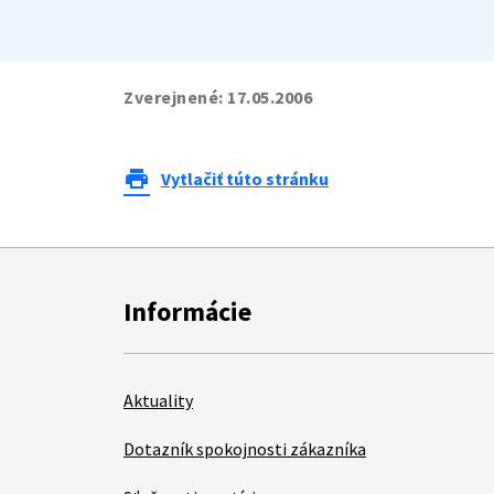
Zverejnené:
17.05.2006
print
Vytlačiť túto stránku
Informácie
Aktuality
Dotazník spokojnosti zákazníka