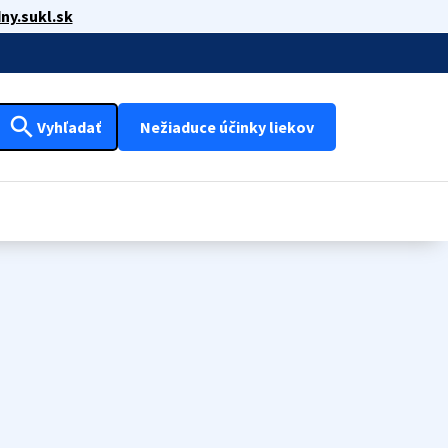
ny.sukl.sk
search
Vyhľadať
Nežiaduce účinky liekov