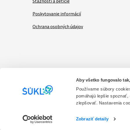
Sťažnosti a petície
Poskytovanie informácií
Ochrana osobných údajov
Aby všetko fungovalo tak,
Items
Vyhlásenie o prístupnosti
Kontakt na prevádzk
Používame súbory cookies
pomáhajú lepšie spoznať,
Prevádzkovateľom stránky je Štátny ústav pre ko
zlepšovať. Nastavenia co
služieb.
Verzia 1.0
Zobraziť detaily