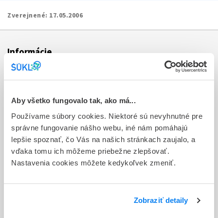
Zverejnené:
17.05.2006
Informácie
Aktuality
Dotazník spokojnosti zákazníka
Aby všetko fungovalo tak, ako má...
Používame súbory cookies. Niektoré sú nevyhnutné pre
Sťažnosti a petície
správne fungovanie nášho webu, iné nám pomáhajú
Poskytovanie informácií
lepšie spoznať, čo Vás na našich stránkach zaujalo, a
vďaka tomu ich môžeme priebežne zlepšovať.
Ochrana osobných údajov
Nastavenia cookies môžete kedykoľvek zmeniť.
Odkazy
Kontakty
Zobraziť detaily
Regionálne pracoviská