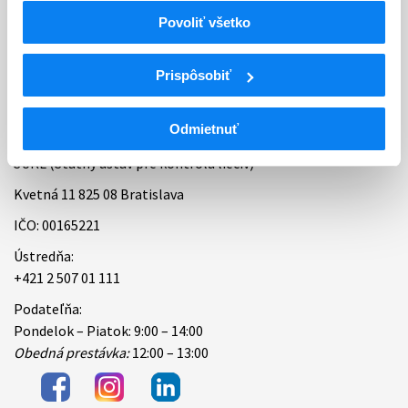
Povoliť všetko
Bankové spojenie
Úradné hodiny
Prispôsobiť
Kontakt
Odmietnuť
ŠÚKL (Štátny ústav pre kontrolu liečiv)
Kvetná 11 825 08 Bratislava
IČO: 00165221
Ústredňa:
+421 2 507 01 111
Podateľňa:
Pondelok – Piatok: 9:00 – 14:00
Obedná prestávka:
12:00 – 13:00