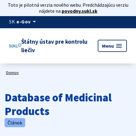
Toto je pilotná verzia nového webu. Predchádzajúcu verziu
nájdete na
povodny.sukl.sk
arrow_drop_down
SK
e-Gov
Štátny ústav pre kontrolu
menu
Menu
liečiv
Domov
Database of Medicinal
Products
Článok