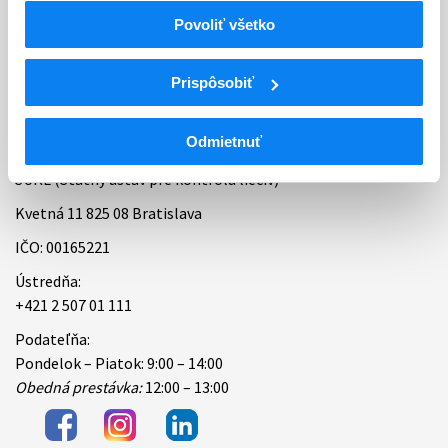
Povoliť všetko
Bankové spojenie
Úradné hodiny
Prispôsobiť
Kontakt
Odmietnuť
ŠÚKL (Štátny ústav pre kontrolu liečiv)
Kvetná 11 825 08 Bratislava
IČO: 00165221
Ústredňa:
+421 2 507 01 111
Podateľňa:
Pondelok – Piatok: 9:00 – 14:00
Obedná prestávka:
12:00 – 13:00