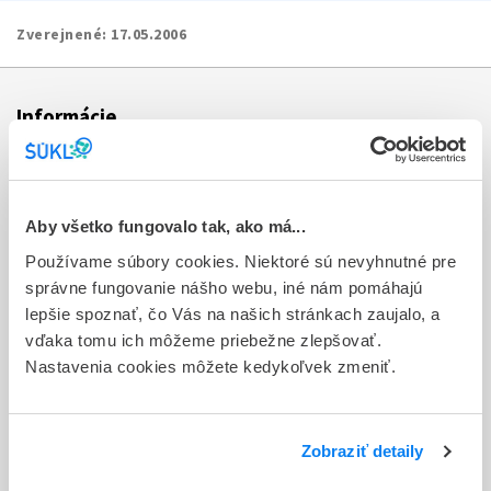
Zverejnené:
17.05.2006
Informácie
Aktuality
Dotazník spokojnosti zákazníka
Aby všetko fungovalo tak, ako má...
Používame súbory cookies. Niektoré sú nevyhnutné pre
Sťažnosti a petície
správne fungovanie nášho webu, iné nám pomáhajú
Poskytovanie informácií
lepšie spoznať, čo Vás na našich stránkach zaujalo, a
vďaka tomu ich môžeme priebežne zlepšovať.
Ochrana osobných údajov
Nastavenia cookies môžete kedykoľvek zmeniť.
Odkazy
Kontakty
Zobraziť detaily
Regionálne pracoviská