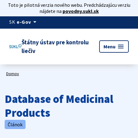
Toto je pilotná verzia nového webu. Predchádzajúcu verziu
nájdete na
povodny.sukl.sk
arrow_drop_down
SK
e-Gov
Štátny ústav pre kontrolu
menu
Menu
liečiv
Domov
Database of Medicinal
Products
Článok